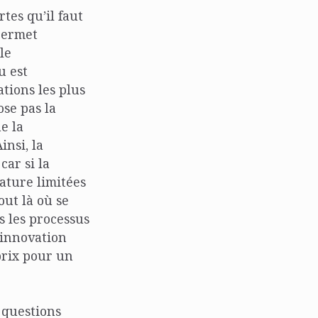
tes qu’il faut
permet
le
u est
tions les plus
ose pas la
e la
insi, la
car si la
nature limitées
out là où se
s les processus
 innovation
prix pour un
 questions