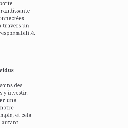
porte
grandissante
connectées
à travers un
responsabilité.
ividus
soins des
’y investir.
ter une
 notre
mple, et cela
r autant