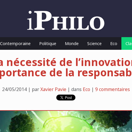
o Contemporaine
Politique
Monde
Science
Eco
Cla
a nécessité de l’innovatio
mportance de la responsabi
24/05/2014 | par
Xavier Pavie
| dans
Eco
|
9 commentaires