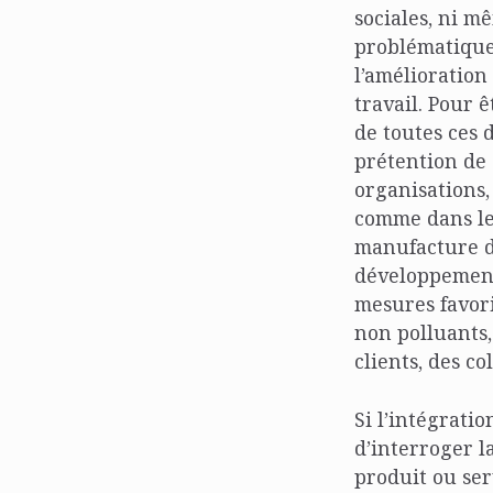
sociales, ni m
problématiques
l’amélioration
travail. Pour êt
de toutes ces 
prétention de 
organisations,
comme dans les
manufacture de
développements
mesures favori
non polluants, 
clients, des co
Si l’intégrati
d’interroger 
produit ou ser