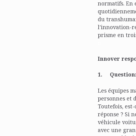
normatifs. En 
quotidienneme
du transhuman
l’innovation-r
prisme en troi
n
Innover resp
1.
Questionn
Les équipes ma
personnes et d’
Toutefois, est
réponse ? Si 
véhicule voitu
avec une grand