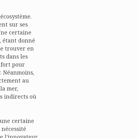
 écosystème.
nt sur ses
Une certaine
, étant donné
se trouver en
s dans les
nfort pour
r. Néanmoins,
ectement au
la mer,
ts indirects où
 une certaine
 nécessité
ue l’innovateur