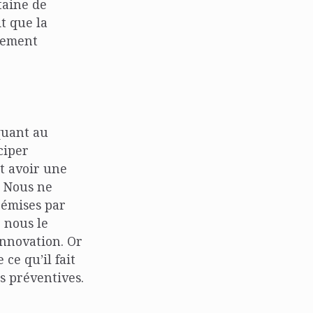
taine de
t que la
èrement
 quant au
ciper
t avoir une
. Nous ne
 émises par
 nous le
innovation. Or
ce qu’il fait
ns préventives.