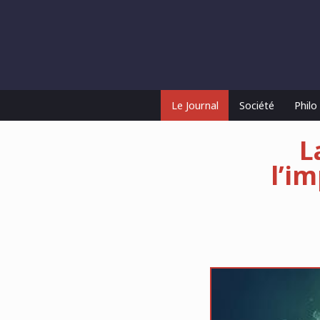
Le Journal
Société
Phil
L
l’i