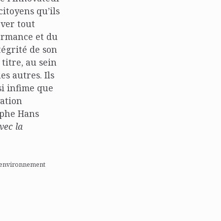
citoyens qu’ils
over tout
formance et du
égrité de son
titre, au sein
s autres. Ils
si infime que
vation
ophe Hans
vec la
l’environnement