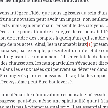
r les impacts indirects des innovations
vons intégrer l’idée que nous agissons au sein d’un
d’une innovation peut avoir un impact, non seuleme
irects, mais également sur l’ensemble des citoyens. 
écessaire pour atteindre ce degré de responsabilité
tion de rendre des comptes à quelqu’un qui semble 
p de nos actes. Ainsi, les nanomatériaux
[1]
présent
ponaises, par exemple, présentent un intérêt de co
qui lui garantisse notamment l’absence totale d’odeu
 des chaussettes, les nanoparticules s’évacuent dir
 dans les eaux usées qui peuvent se déverser dans 
tre ingérés par des poissons : il s’agit là des impac
l’éco-système peut être bouleversé.
, une démarche d’innovation responsable nécessite
sagesse, peut-être même une spiritualité quant à la
r, mais pas à n’importe quel prix. Il est essentiel q