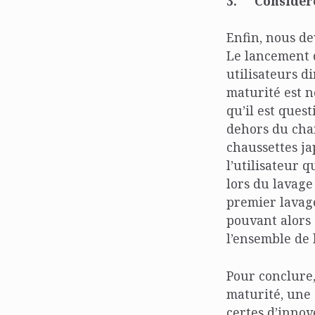
3.
Considére
Enfin, nous de
Le lancement 
utilisateurs d
maturité est n
qu’il est ques
dehors du cham
chaussettes ja
l’utilisateur 
lors du lavage
premier lavage
pouvant alors ê
l’ensemble de 
Pour conclure
maturité, une 
certes d’innove