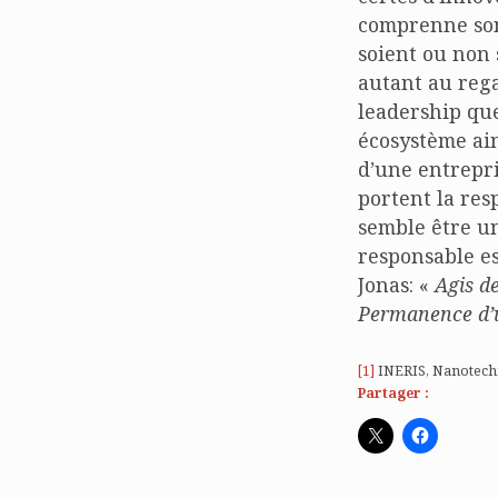
comprenne son 
soient ou non 
autant au rega
leadership qu
écosystème ain
d’une entrepri
portent la res
semble être un
responsable es
Jonas: «
Agis de
Permanence d’u
[1]
INERIS, Nanotechn
Partager :