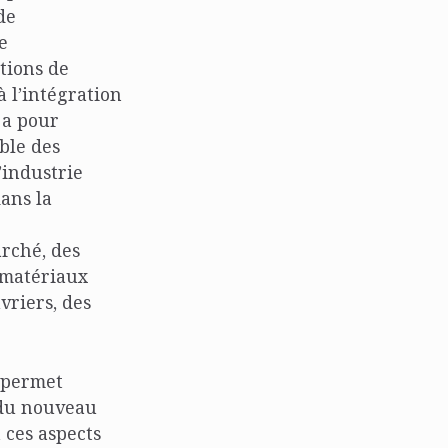
de
e
tions de
 à l’intégration
 a pour
ble des
’industrie
ans la
arché, des
e matériaux
vriers, des
n permet
 du nouveau
 ces aspects