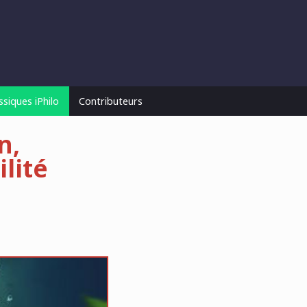
ssiques iPhilo
Contributeurs
n,
lité