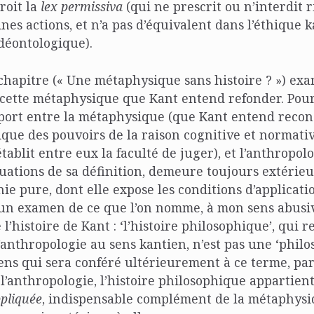
roit la
lex permissiva
(qui ne prescrit ou n’interdit r
ines actions, et n’a pas d’équivalent dans l’éthique 
déontologique).
hapitre (« Une métaphysique sans histoire ? ») exa
 cette métaphysique que Kant entend refonder. Pour c
port entre la métaphysique (que Kant entend recons
tique des pouvoirs de la raison cognitive et normativ
tablit entre eux la faculté de juger), et l’anthropolo
tuations de sa définition, demeure toujours extéri
hie pure, dont elle expose les conditions d’applicati
 un examen de ce que l’on nomme, à mon sens abusi
l’histoire de Kant : ‘l’histoire philosophique’, qui 
 l’anthropologie au sens kantien, n’est pas une ‘phil
 sens qui sera conféré ultérieurement à ce terme, p
’anthropologie, l’histoire philosophique appartient
pliquée
, indispensable complément de la métaphysi