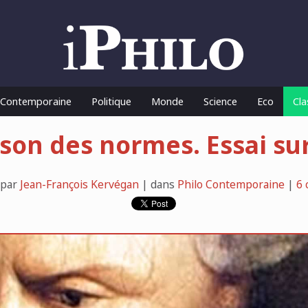
o Contemporaine
Politique
Monde
Science
Eco
Cla
ison des normes. Essai su
 par
Jean-François Kervégan
| dans
Philo Contemporaine
|
6 