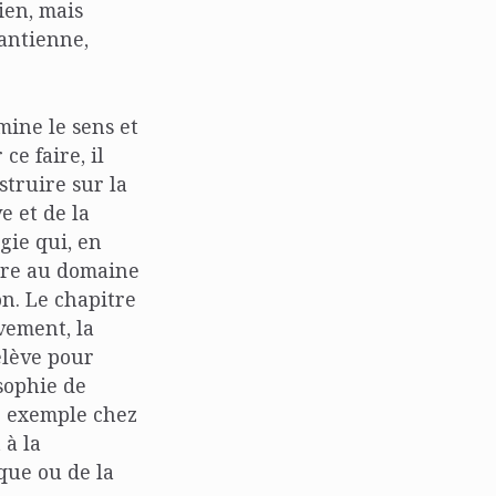
ien, mais
kantienne,
mine le sens et
e faire, il
truire sur la
e et de la
gie qui, en
eure au domaine
on. Le chapitre
vement, la
relève pour
osophie de
ar exemple chez
 à la
que ou de la