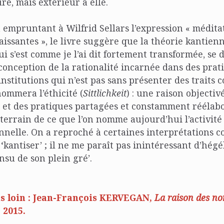
re, mais extérieur à elle.
 empruntant à Wilfrid Sellars l’expression « médita
issantes », le livre suggère que la théorie kantienn
ui s’est comme je l’ai dit fortement transformée, se 
conception de la rationalité incarnée dans des prat
nstitutions qui n’est pas sans présenter des traits
ommera l’éthicité (
Sittlichkeit
) : une raison objectiv
s et des pratiques partagées et constamment réélabo
 terrain de ce que l’on nomme aujourd’hui l’activité
nelle. On a reproché à certaines interprétations 
 ‘kantiser’ ; il ne me paraît pas inintéressant d’hég
insu de son plein gré’.
us loin : Jean-François KERVEGAN,
La raison des no
, 2015.