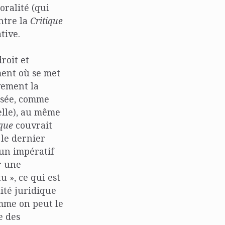
oralité (qui
entre la
Critique
tive.
roit et
ment où se met
vement la
ensée, comme
elle), au même
ique
couvrait
 le dernier
 un impératif
r une
u », ce qui est
lité juridique
omme on peut le
e des