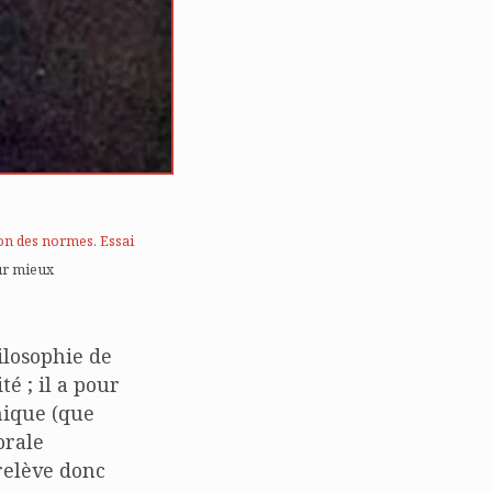
on des normes. Essai
our mieux
hilosophie de
é ; il a pour
hique (que
orale
relève donc