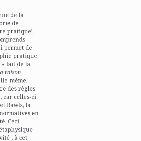
nne de la
orie de
re pratique’,
 comprends
ui permet de
ophie pratique
« fait de la
la raison
elle-même.
ire des règles
 car celles-ci
t Rawls, la
 normatives en
té. Ceci
étaphysique
té ; à cet