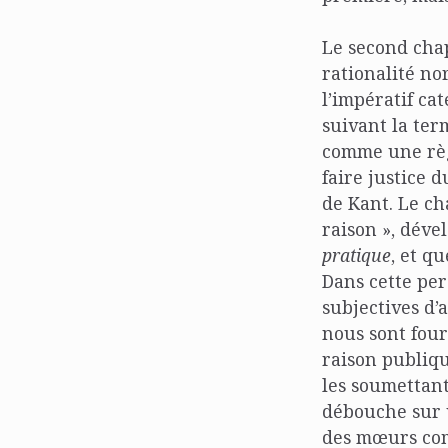
Le second chap
rationalité no
l’impératif ca
suivant la ter
comme une règl
faire justice 
de Kant. Le ch
raison », déve
pratique
, et q
Dans cette per
subjectives d’
nous sont four
raison publiqu
les soumettant 
débouche sur 
des mœurs comm