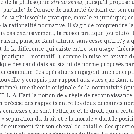
ire de la philosophie
stricto sensu
, puisqu’il propose 
 ‘partiale’ de l’œuvre de maturité de Kant en son en
de sa philosophie pratique, morale et juridique) 
 la rationalité normative. Il s’agit de comprendre la
ais pas exclusivement, la raison pratique (ou plutôt 
 raison, puisque Kant affirme sans cesse qu’il n’y a 
t de la différence qui existe entre son usage ‘théori
 ‘pratique’ – normatif –), comme la mise en œuvre d
tique des candidats au statut de norme proposés par 
on commune. Ces opérations engagent une concept
(nouvelle y compris par rapport aux vues que Kant a
même), une théorie originale de la normativité (que
. L. A. Hart la notion de « règle de reconnaissance 
 précise des rapports entre les deux domaines nor
s connexes que sont l’éthique et le droit, qui à cert
 « séparation du droit et e la morale » dont le posit
térieurement fait son cheval de bataille. Ces questi