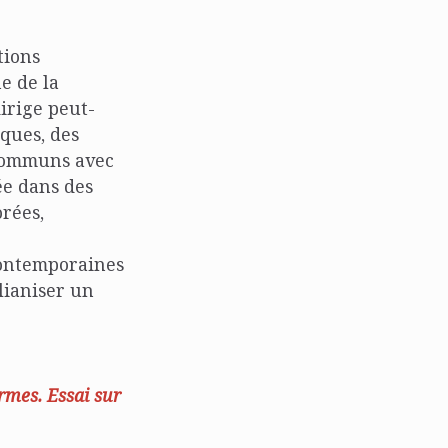
tions
e de la
dirige peut-
iques, des
 communs avec
ée dans des
rées,
contemporaines
élianiser un
rmes. Essai sur