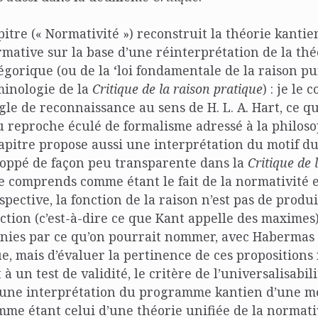
itre (« Normativité ») reconstruit la théorie kantie
rmative sur la base d’une réinterprétation de la thé
tégorique (ou de la ‘loi fondamentale de la raison pu
minologie de la
Critique de la raison pratique
) : je le
e de reconnaissance au sens de H. L. A. Hart, ce q
du reproche éculé de formalisme adressé à la philos
apitre propose aussi une interprétation du motif du 
loppé de façon peu transparente dans la
Critique de 
ue comprends comme étant le fait de la normativité 
spective, la fonction de la raison n’est pas de produ
action (c’est-à-dire ce que Kant appelle des maximes),
nies par ce qu’on pourrait nommer, avec Habermas e
e, mais d’évaluer la pertinence de ces propositions
à un test de validité, le critère de l’universalisabili
une interprétation du programme kantien d’une m
e étant celui d’une théorie unifiée de la normativi