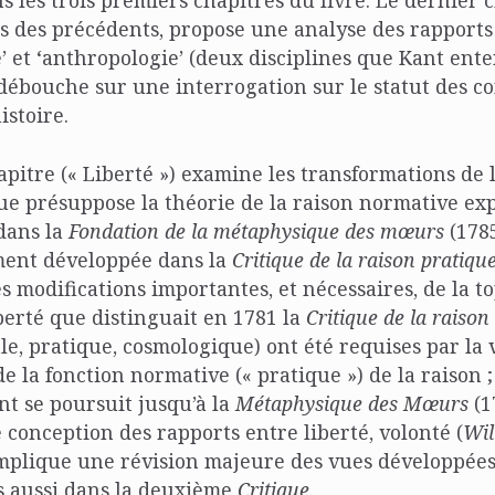
 les trois premiers chapitres du livre. Le dernier c
s des précédents, propose une analyse des rapports
 et ‘anthropologie’ (deux disciplines que Kant ent
débouche sur une interrogation sur le statut des c
istoire.
pitre (« Liberté ») examine les transformations de 
que présuppose la théorie de la raison normative ex
dans la
Fondation de la métaphysique des mœurs
(1785
ent développée dans la
Critique de la raison pratiqu
 modifications importantes, et nécessaires, de la 
berté que distinguait en 1781 la
Critique de la raison
e, pratique, cosmologique) ont été requises par la
e la fonction normative (« pratique ») de la raison ;
 se poursuit jusqu’à la
Métaphysique des Mœurs
(1
conception des rapports entre liberté, volonté (
Wil
implique une révision majeure des vues développées
s aussi dans la deuxième
Critique
.