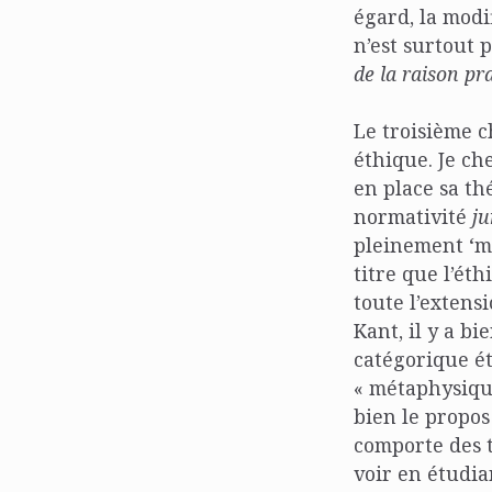
égard, la modif
n’est surtout 
de la raison pr
Le troisième ch
éthique. Je ch
en place sa th
normativité
ju
pleinement ‘mo
titre que l’ét
toute l’extens
Kant, il y a b
catégorique ét
« métaphysique
bien le propos
comporte des t
voir en étudia