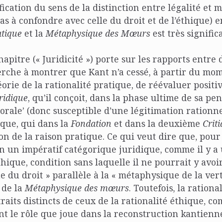
ication du sens de la distinction entre légalité et m
pas à confondre avec celle du droit et de l’éthique) 
atique
et la
Métaphysique des Mœurs
est très significa
apitre (« Juridicité ») porte sur les rapports entre d
erche à montrer que Kant n’a cessé, à partir du mo
éorie de la rationalité pratique, de réévaluer positi
ridique
, qu’il conçoit, dans la phase ultime de sa p
rale’ (donc susceptible d’une légitimation rationn
hique, qui dans la
Fondation
et dans la deuxième
Crit
ion de la raison pratique. Ce qui veut dire que, pour
ien un impératif catégorique juridique, comme il y a
hique, condition sans laquelle il ne pourrait y avoi
 du droit » parallèle à la « métaphysique de la vert
 de la
Métaphysique des mœurs
. Toutefois, la rationa
raits distincts de ceux de la rationalité éthique, c
nt le rôle que joue dans la reconstruction kantienn