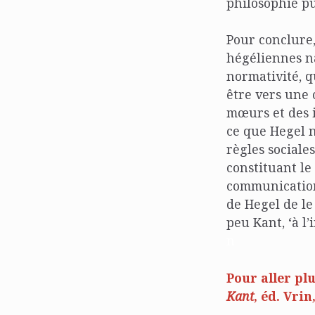
philosophie pu
Pour conclure,
hégéliennes na
normativité, q
être vers une 
mœurs et des i
ce que Hegel n
règles sociale
constituant le
communication
de Hegel de le
peu Kant, ‘à l’
n
Pour aller pl
Kan
t
, éd. Vrin