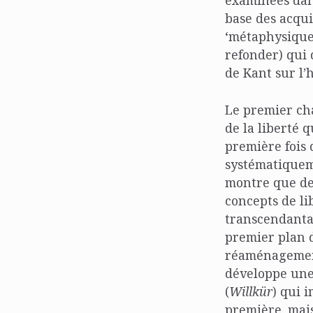
examinées dans
base des acqui
‘métaphysique’
refonder) qui 
de Kant sur l’h
Le premier cha
de la liberté 
première fois 
systématiquem
montre que des
concepts de li
transcendantal
premier plan d
réaménagement
développe une 
(
Willkür
) qui 
première, mai