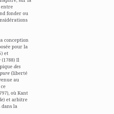
hapitre, sur la
 entre
end fonder ou
onsidérations
la conception
posée pour la
) et
e
(1788) Il
topique
des
 pure
(liberté
 venue au
 ce
797), où Kant
le
) et arbitre
 dans la