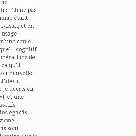
une
tier (donc pas
comme étant
 raison, et en
l’usage
qu’une seule
que’ – cognitif
’opérations de
ce qu’il
ion nouvelle
 d’abord
 je décris en
»), et une
matifs
ains égards
ivisme
ons sont