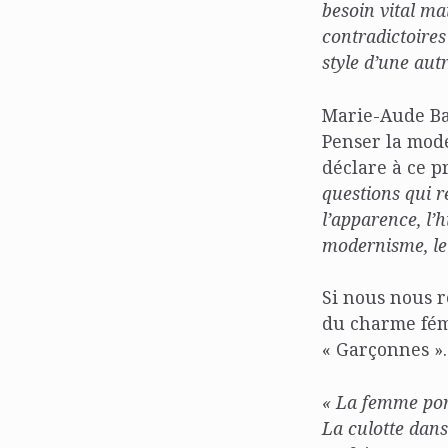
besoin vital ma
contradictoires 
style d’une aut
Marie-Aude Ba
Penser la mode
déclare à ce p
questions qui r
l’apparence, l’h
modernisme, le 
Si nous nous r
du charme fémi
« Garçonnes ».
« La femme por
La culotte dan