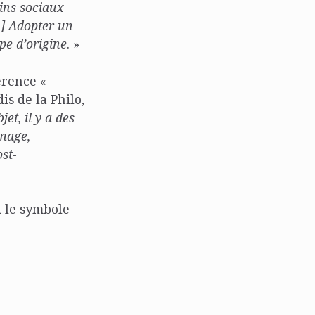
oins sociaux
[…] Adopter un
pe d’origine
. »
érence «
s de la Philo,
et, il y a des
image,
ost-
d le symbole