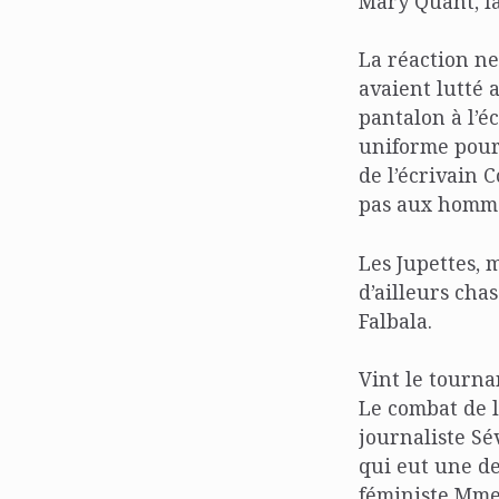
Mary Quant, la
La réaction ne
avaient lutté
pantalon à l’éc
uniforme pour 
de l’écrivain 
pas aux homme
Les Jupettes, 
d’ailleurs cha
Falbala.
Vint le tournan
Le combat de l
journaliste Sé
qui eut une de
féministe Mme 