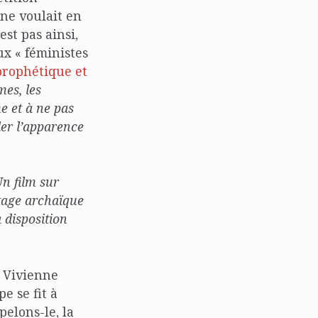
 ne voulait en
est pas ainsi,
ux « féministes
prophétique et
mes, les
 et à ne pas
er l’apparence
n film sur
itage archaïque
 disposition
u Vivienne
e se fit à
elons-le, la