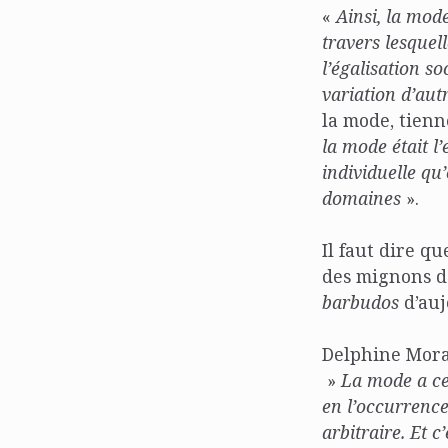
«
Ainsi, la mod
travers lesquel
l’égalisation so
variation d’autr
la mode, tienn
la mode était l
individuelle qu
domaines
».
Il faut dire q
des mignons de
barbudos
d’auj
Delphine Mora
»
La mode a cec
en l’occurrence
arbitraire. Et 