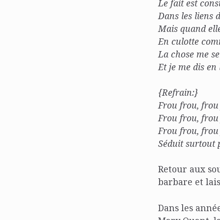
Le fait est cons
Dans les liens
Mais quand ell
En culotte co
La chose me se
Et je me dis en
{Refrain:}
Frou frou, fro
Frou frou, frou
Frou frou, fro
Séduit surtout 
Retour aux so
barbare et lai
Dans les année