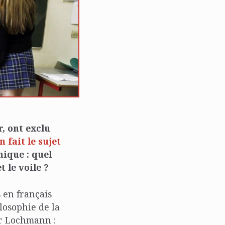
r, ont exclu
n fait le sujet
ique : quel
 le voile ?
s en français
losophie de la
ur Lochmann :