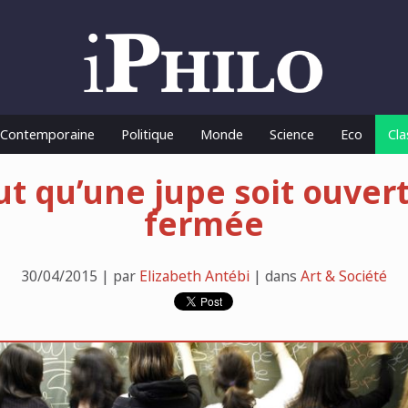
o Contemporaine
Politique
Monde
Science
Eco
Cla
aut qu’une jupe soit ouver
fermée
30/04/2015 | par
Elizabeth Antébi
| dans
Art & Société