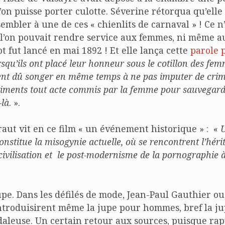
’on puisse porter culotte. Séverine rétorqua qu’elle
embler à une de ces « chienlits de carnaval » ! Ce n’
 l’on pouvait rendre service aux femmes, ni même a
t fut lancé en mai 1892 ! Et elle lança cette
parole 
squ’ils ont placé leur honneur sous le cotillon des fem
t dû songer en même temps à ne pas imputer de crime
timents tout acte commis par la femme pour sauvegard
-là
. ».
raut vit en ce film « un événement historique » : «
U
onstitue la misogynie actuelle, où se rencontrent l’hér
civilisation et le post-modernisme de la pornographie à
upe. Dans les défilés de mode, Jean-Paul Gauthier o
roduisirent même la jupe pour hommes, bref la jup
leuse. Un certain retour aux sources, puisque rapp