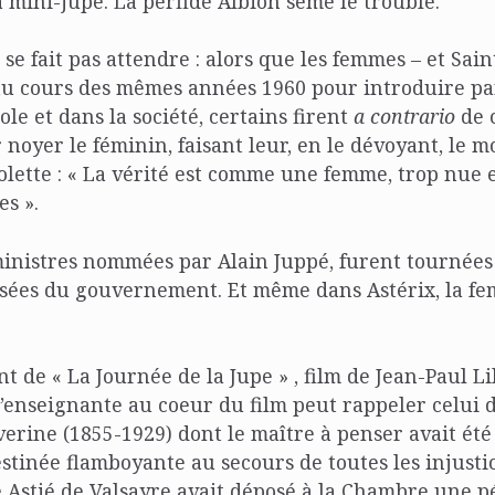
 mini-jupe. La perfide Albion sème le trouble.
 se fait pas attendre : alors que les femmes – et Sai
 au cours des mêmes années 1960 pour introduire pa
ole et dans la société, certains firent
a contrario
de 
noyer le féminin, faisant leur, en le dévoyant, le 
Colette : « La vérité est comme une femme, trop nue e
s ».
ministres nommées par Alain Juppé, furent tournées
ssées du gouvernement. Et même dans Astérix, la f
t de « La Journée de la Jupe » , film de Jean-Paul Li
’enseignante au coeur du film peut rappeler celui d
verine (1855-1929) dont le maître à penser avait été J
stinée flamboyante au secours de toutes les injustice
Astié de Valsayre avait déposé à la Chambre une pé