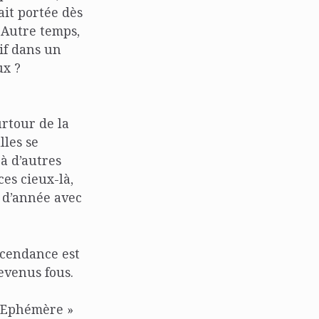
tait portée dès
 Autre temps,
sif dans un
ux ?
urtour de la
lles se
 à d’autres
es cieux-là,
 d’année avec
scendance est
evenus fous.
 l’Ephémère »