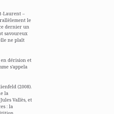
nt-Laurent –
rallèlement le
ce dernier un
mot savoureux
lle ne plaît
 en dérision et
emme s’appela
lienfeld (2008).
e la
ules Vallès, et
s : la
tition