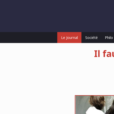
Le Journal
Société
Phil
Il f