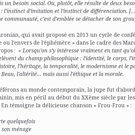
is un besoin social. Ou, plutôt, elle résulte de deux bes
: l’instinct d’imitation et l’instinct de différenciation. 
re communauté, c’est d’emblée se détacher de son grou
ronian, qui avait proposé en 2013 un cycle de conf
 ou l’envers de l’éphémère » dans le cadre des Mardi
ropos :
« Lorsqu’on s’y intéresse vraiment en tant qu’obj
elèvent du champ philosophique : l’identité, le corps, l’
istoire, l’héritage, la temporalité, le modernisme et le p
Beau, l’altérité… mais aussi l’éthique et la morale.
éférons au monde contemporain, la jupe fut d’abor
nin, mis en péril au début du XXème siècle par les
 En témoigne la délicieuse chanson « Frou-Frou » :
te quelquefois
s son ménage