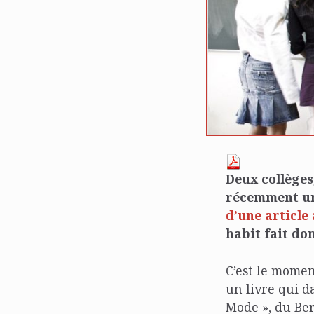
Deux collèges,
récemment une
d’une article
habit fait don
C’est le momen
un livre qui d
Mode », du Be