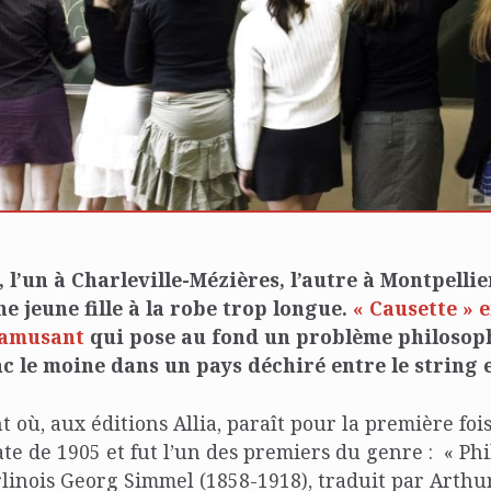
 l’un à Charleville-Mézières, l’autre à Montpellie
 jeune fille à la robe trop longue.
« Causette » e
 amusant
qui pose au fond un problème philosoph
c le moine dans un pays déchiré entre le string et
t où, aux éditions Allia, paraît pour la première foi
ate de 1905 et fut l’un des premiers du genre : « Phi
rlinois Georg Simmel (1858-1918), traduit par Arth