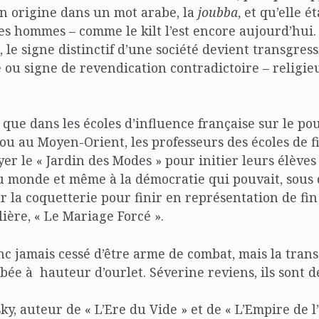
n origine dans un mot arabe, la
joubba
, et qu’elle é
es hommes – comme le kilt l’est encore aujourd’hui.
 le signe distinctif d’une société devient transgres
 ou signe de revendication contradictoire – religie
 que dans les écoles d’influence française sur le po
u au Moyen-Orient, les professeurs des écoles de fi
yer le « Jardin des Modes » pour initier leurs élèves
 monde et même à la démocratie qui pouvait, sous c
la coquetterie pour finir en représentation de fin
lière, « Le Mariage Forcé ».
nc jamais cessé d’être arme de combat, mais la tran
ée à hauteur d’ourlet. Séverine reviens, ils sont d
sky, auteur de « L’Ere du Vide » et de « L’Empire de