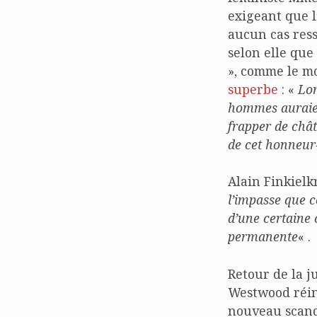
exigeant que l
aucun cas ress
selon elle que
», comme le mo
superbe
: «
Lor
hommes auraien
frapper de châ
de cet honneur
Alain Finkielk
l’impasse que c
d’une certaine 
permanente
« .
Retour de la j
Westwood réint
nouveau scanda