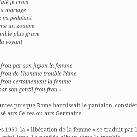
taté je crois
 du mariage
e va pédalant
mme un zouave
mble plus grave
 la voyant
u frou par son jupon la femme
 frou de l’homme trouble l’âme
u frou certainement la femme
par son gentil frou frou »
urces puisque Rome bannissait le pantalon, consid
ssé aux Celtes ou aux Germains.
s 1960, la « libération de la femme » se traduit par 