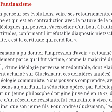
 l’antinazisme
 penseur ses évolutions, voire ses retournements, 
ne et qui est en contradiction avec la nature de la p
idéologues qui peuvent s’accrocher d’un bout à l’aut
itudes, confirmant l’irréfutable diagnostic nietzsc
ute, c’est la certitude qui rend fou ».
smann a pu donner l’impression d’avoir « retourné 
plement parce qu’il fut victime, comme la majorité
1
,
d’une idéologie perverse et redoutable, dont Ala
ent acharné sur Glucksmann ces dernières années) 
idéologie communiste. Nous pouvons comprendre, av
osons aujourd’hui, la séduction opérée par l’idéolo
 un jeune philosophe d’origine juive né en 1937, d
te d’un réseau de résistants, fut contrainte à vivre d
ainsi que son jeune fils. Pour André Glucksmann, l’