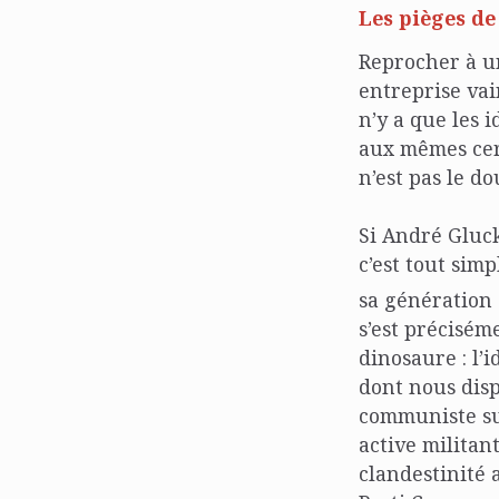
Les pièges de
Reprocher à un
entreprise vai
n’y a que les 
aux mêmes cert
n’est pas le do
Si André Gluck
c’est tout sim
sa génération
s’est précisém
dinosaure : l’
dont nous disp
communiste sur
active militan
clandestinité 