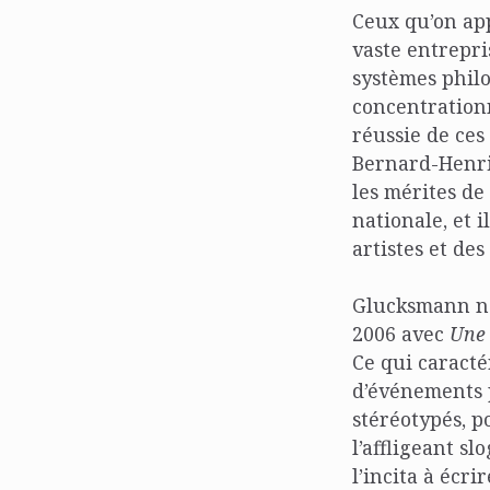
Ceux qu’on app
vaste entrepri
systèmes phil
concentrationn
réussie de ces
Bernard-Henri
les mérites de
nationale, et 
artistes et des
Glucksmann ne 
2006 avec
Une 
Ce qui caracté
d’événements 
stéréotypés, p
l’affligeant s
l’incita à écri