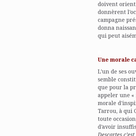
doivent orient
donnèrent l’o
campagne prési
donna naissa
qui peut aisém
n
Une morale c
L’un de ses ou
semble consti
que pour la pr
appeler une « 
morale d’insp
Tarrou, à qui 
toute occasion
d’avoir insuff
Descartes c’est