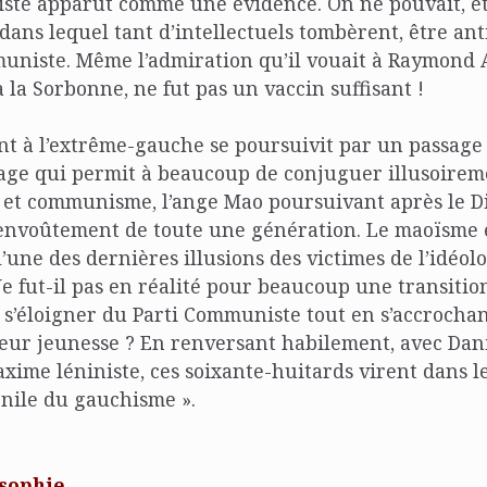
te apparut comme une évidence. On ne pouvait, et 
dans lequel tant d’intellectuels tombèrent, être ant
uniste. Même l’admiration qu’il vouait à Raymond A
 à la Sorbonne, ne fut pas un vaccin suffisant !
t à l’extrême-gauche se poursuivit par un passage 
sage qui permit à beaucoup de conjuguer illusoirem
 et communisme, l’ange Mao poursuivant après le D
’envoûtement de toute une génération. Le maoïsme e
une des dernières illusions des victimes de l’idéol
 fut-il pas en réalité pour beaucoup une transitio
s’éloigner du Parti Communiste tout en s’accrocha
leur jeunesse ? En renversant habilement, avec Dan
axime léniniste, ces soixante-huitards virent dans
énile du gauchisme ».
osophie