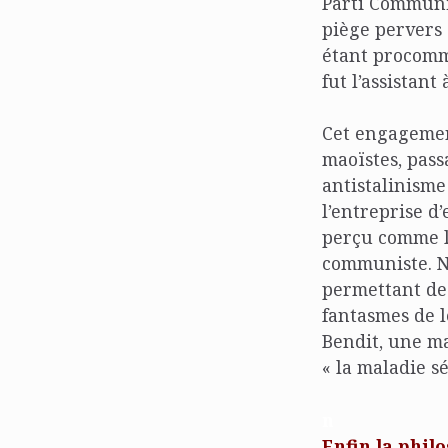
Parti Communis
piège pervers 
étant procomm
fut l’assistant
Cet engagemen
maoïstes, pas
antistalinisme
l’entreprise d
perçu comme l’
communiste. Ne
permettant de 
fantasmes de 
Bendit, une m
« la maladie s
n
Enfin la phil