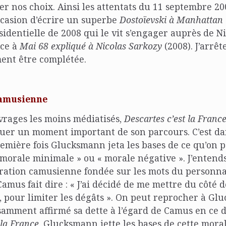
er nos choix. Ainsi les attentats du 11 septembre 20
ccasion d’écrire un superbe
Dostoïevski à Manhattan
dentielle de 2008 qui le vit s’engager auprès de N
nce à
Mai 68 expliqué à Nicolas Sarkozy
(2008). J’arrêt
ent être complétée.
amusienne
vrages les moins médiatisés,
Descartes c’est la Franc
tuer un moment important de son parcours. C’est da
emière fois Glucksmann jeta les bases de ce qu’on 
morale minimale » ou « morale négative ». J’entend
iration camusienne fondée sur les mots du personn
Camus fait dire : « J’ai décidé de me mettre du côté d
, pour limiter les dégâts ». On peut reprocher à G
isamment affirmé sa dette à l’égard de Camus en ce
 la France
, Glucksmann jette les bases de cette mora