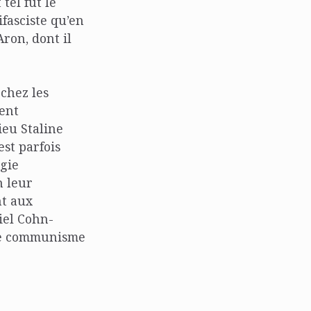
tel fut le
ifasciste qu’en
ron, dont il
chez les
ent
ieu Staline
st parfois
ogie
n leur
nt aux
iel Cohn-
 le communisme