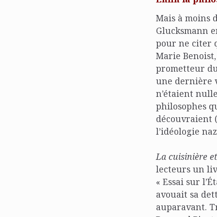
Mais à moins de
Glucksmann en
pour ne citer 
Marie Benoist
prometteur du 
une dernière v
n’étaient null
philosophes qu
découvraient (
l’idéologie naz
La cuisinière 
lecteurs un liv
« Essai sur l’
avouait sa det
auparavant. T