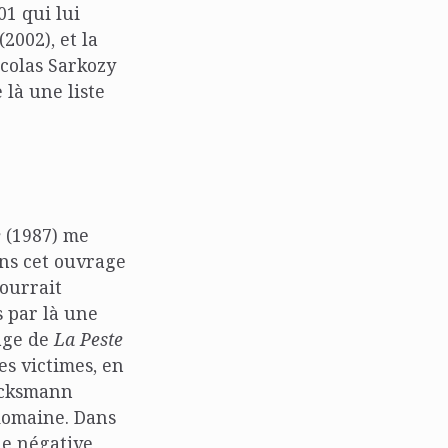
01 qui lui
(2002), et la
icolas Sarkozy
e là une liste
e
(1987) me
ns cet ouvrage
pourrait
s par là une
age de
La Peste
es victimes, en
lucksmann
 domaine. Dans
le négative