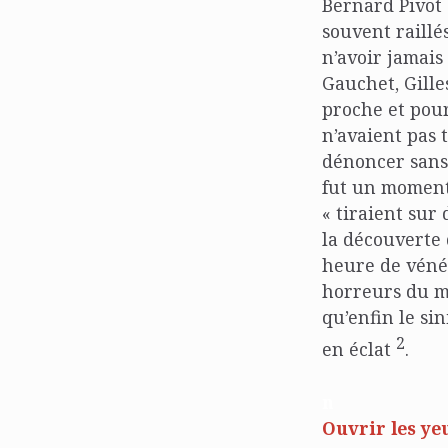
Bernard Pivot 
souvent raillé
n’avoir jamai
Gauchet, Gille
proche et pour
n’avaient pas 
dénoncer sans 
fut un moment
« tiraient sur 
la découverte 
heure de vénér
horreurs du m
qu’enfin le s
2
en éclat
.
n
Ouvrir les ye