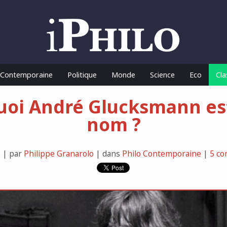
o Contemporaine
Politique
Monde
Science
Eco
Cla
uoi André Glucksmann est-
nom ?
 | par
Philippe Granarolo
| dans
Philo Contemporaine
|
5 co