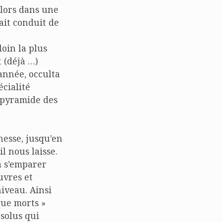
alors dans une
ait conduit de
loin la plus
 (déjà …)
 année, occulta
cialité
a pyramide des
nesse, jusqu’en
l nous laisse.
à s’emparer
uvres et
iveau. Ainsi
que morts »
bsolus qui