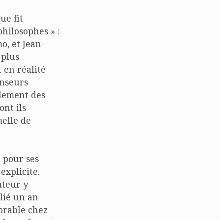
ue fit
hilosophes » :
o, et Jean-
 plus
 en réalité
enseurs
plement des
ont ils
melle de
 pour ses
explicite,
uteur y
ié un an
orable chez