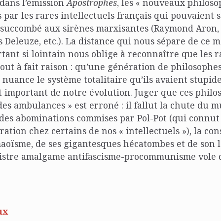
dans l’émission
Apostrophes
, les « nouveaux philoso
s par les rares intellectuels français qui pouvaient 
s succombé aux sirènes marxisantes (Raymond Aron,
s Deleuze, etc.). La distance qui nous sépare de ce 
tant si lointain nous oblige à reconnaître que les r
tout à fait raison : qu’une génération de philosophe
nuance le système totalitaire qu’ils avaient stupi
 important de notre évolution. Juger que ces philo
des ambulances » est erroné : il fallut la chute du m
des abominations commises par Pol-Pot (qui connut 
ation chez certains de nos « intellectuels »), la co
aoïsme, de ses gigantesques hécatombes et de son l
inistre amalgame antifascisme-procommunisme vole 
ux