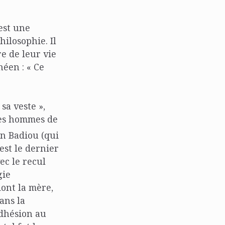
est une
hilosophie. Il
re de leur vie
héen : « Ce
sa veste »,
 des hommes de
in Badiou (qui
est le dernier
ec le recul
gie
ont la mère,
ans la
adhésion au