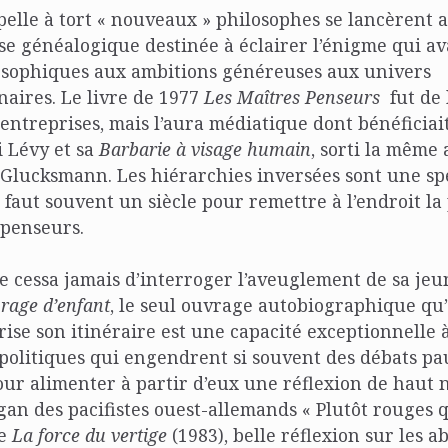
elle à tort « nouveaux » philosophes se lancèrent 
se généalogique destinée à éclairer l’énigme qui av
osophiques aux ambitions généreuses aux univers
aires. Le livre de 1977
Les Maîtres Penseurs
fut de 
 entreprises, mais l’aura médiatique dont bénéficiait
 Lévy et sa
Barbarie à visage humain
, sorti la même
 Glucksmann. Les hiérarchies inversées sont une spé
il faut souvent un siècle pour remettre à l’endroit l
 penseurs.
cessa jamais d’interroger l’aveuglement de sa jeu
rage d’enfant
, le seul ouvrage autobiographique qu’i
rise son itinéraire est une capacité exceptionnelle 
politiques qui engendrent si souvent des débats pa
our alimenter à partir d’eux une réflexion de haut n
logan des pacifistes ouest-allemands « Plutôt rouges 
re
La force du vertige
(1983), belle réflexion sur les a