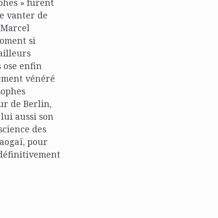
phes » furent
se vanter de
 Marcel
moment si
ailleurs
s ose enfin
dement vénéré
sophes
ur de Berlin,
lui aussi son
nscience des
aogaï, pour
définitivement