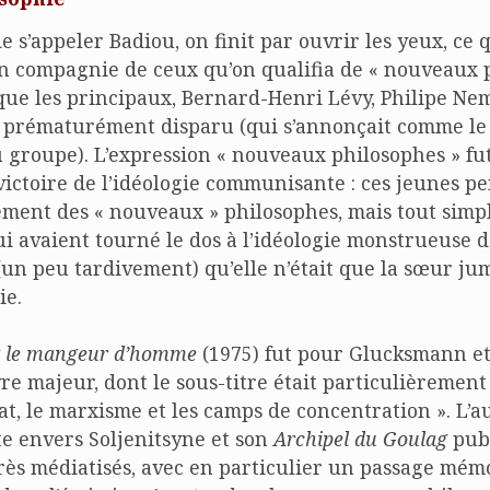
 s’appeler Badiou, on finit par ouvrir les yeux, ce q
 compagnie de ceux qu’on qualifia de « nouveaux p
que les principaux, Bernard-Henri Lévy, Philipe Nem
, prématurément disparu (qui s’annonçait comme le
groupe). L’expression « nouveaux philosophes » fut
ictoire de l’idéologie communisante : ces jeunes p
ement des « nouveaux » philosophes, mais tout sim
i avaient tourné le dos à l’idéologie monstrueuse d
un peu tardivement) qu’elle n’était que la sœur ju
ie.
et le mangeur d’homme
(1975) fut pour Glucksmann et
re majeur, dont le sous-titre était particulièrement 
État, le marxisme et les camps de concentration ». L’a
te envers Soljenitsyne et son
Archipel du Goulag
publ
rès médiatisés, avec en particulier un passage mém