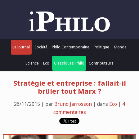
Le Journal
Société
Philo Contemporaine
Politique
Monde
Science
Eco
Classiques iPhilo
Contributeurs
Stratégie et entreprise : fallait-il
brûler tout Marx ?
26/11/2015 | par
Bruno Jarrosson
| dans
Eco
|
4
commentaires