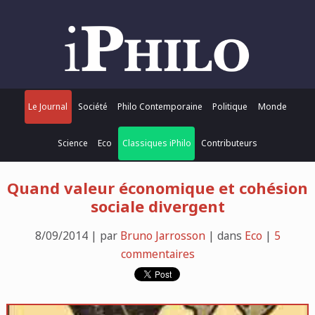
Le Journal
Société
Philo Contemporaine
Politique
Monde
Science
Eco
Classiques iPhilo
Contributeurs
Quand valeur économique et cohésion
sociale divergent
8/09/2014 | par
Bruno Jarrosson
| dans
Eco
|
5
commentaires