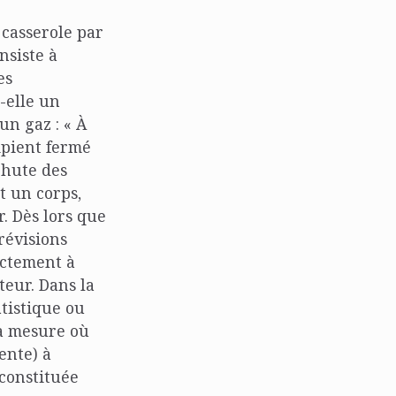
 casserole par
nsiste à
es
t-elle un
un gaz : « À
ipient fermé
chute des
t un corps,
r. Dès lors que
révisions
xactement à
teur. Dans la
atistique ou
la mesure où
ente) à
 constituée