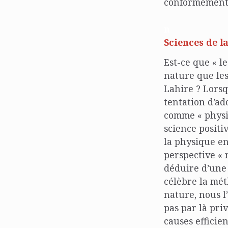
conformément 
n
Sciences de l
Est-ce que « l
nature que les
Lahire ? Lorsq
tentation d’ad
comme « physi
science positi
la physique en
perspective « 
déduire d’une 
célèbre la méth
nature, nous l
pas par là pri
causes efficie