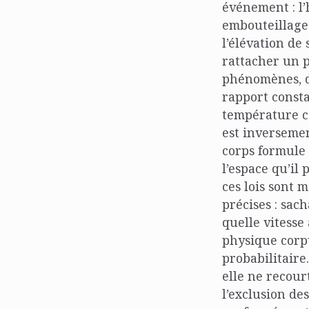
événement : l’
embouteillages
l’élévation de
rattacher un 
phénomènes, d’
rapport consta
température c
est inversemen
corps formule 
l’espace qu’il 
ces lois sont 
précises : sac
quelle vitesse
physique corpu
probabilitaire
elle ne recour
l’exclusion de