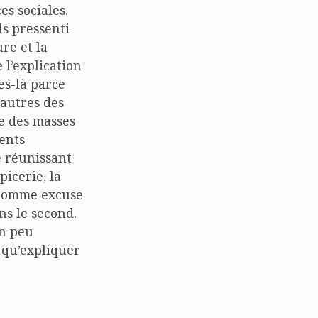
es sociales.
ls pressenti
re et la
 l’explication
es-là parce
autres des
re des masses
gents
e réunissant
picerie, la
r comme excuse
ns le second.
un peu
t qu’expliquer