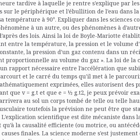
heure tardive à laquelle je rentre s’explique par les
 sur le périphérique et l’ébullition de l’eau dans la
 sa température à 90°. Expliquer dans les sciences co
phénomène à un autre, ou des phénomènes à d’autr
après des lois. Ainsi la loi de Boyle-Mariotte établi
nt entre la température, la pression et le volume d’
onstante, la pression d’un gaz contenu dans un réc
t proportionnelle au volume du gaz ». La loi de la 
un rapport nécessaire entre l’accélération que subi
parcourt et le carré du temps qu’il met à le parcouri
mathématiquement exprimées, elles autorisent des p
hant que v = g.t et que e = ½ g.t2, je peux prévoir e
 arrivera au sol un corps tombé de telle ou telle hau
sculaire toutefois la prévision ne peut être que st
. L’explication scientifique est dite mécaniste dans 
t qu’à la causalité efficiente (ou motrice, ou antécéd
s causes finales. La science moderne s’est justement