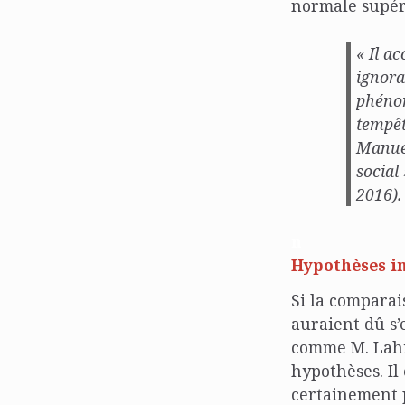
normale supér
« Il a
ignora
phénom
tempêt
Manuel
social 
2016).
n
Hypothèses in
Si la comparai
auraient dû s’
comme M. Lahir
hypothèses. Il
certainement p