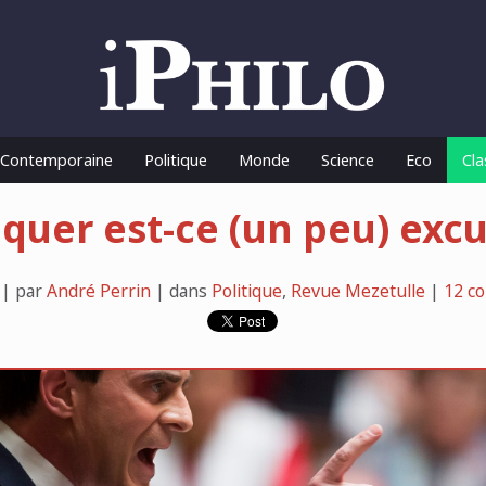
o Contemporaine
Politique
Monde
Science
Eco
Cla
iquer est-ce (un peu) excu
 | par
André Perrin
| dans
Politique
,
Revue Mezetulle
|
12 c