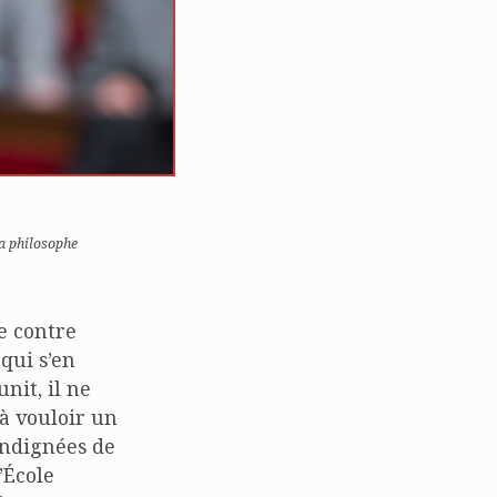
la philosophe
e contre
qui s’en
nit, il ne
jà vouloir un
 indignées de
’École