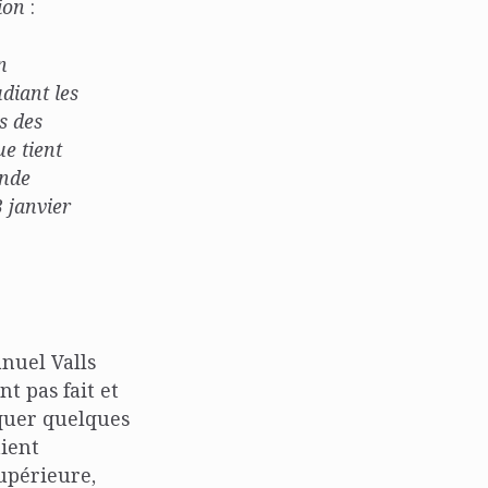
tion
:
n
diant les
s des
ue tient
onde
3 janvier
anuel Valls
t pas fait et
squer quelques
aient
supérieure,