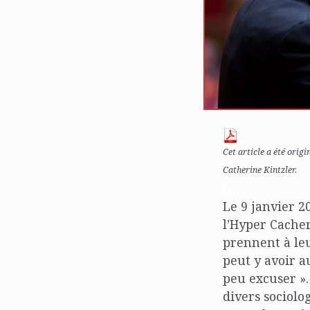
Cet article a été origi
Catherine Kintzler.
n
Le 9 janvier 2
l’Hyper Cacher
prennent à leu
peut y avoir au
peu excuser ».
divers sociolo