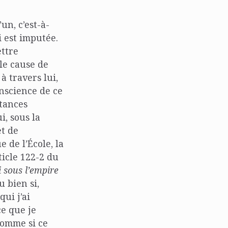
un, c’est-à-
i est imputée.
ettre
ble cause de
à travers lui,
onscience de ce
stances
i, sous la
et de
 de l’École, la
ticle 122-2 du
 sous l’empire
u bien si,
qui j’ai
ce que je
 comme si ce