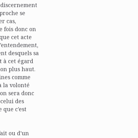
le discernement
eproche se
r cas,
e fois donc on
que cet acte
 l’entendement,
ment desquels sa
st à cet égard
ion plus haut.
maines comme
 la volonté
ion sera donc
 celui des
e que c’est
ait ou d’un