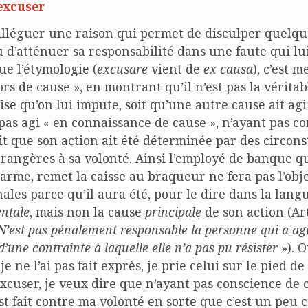
excuser
 alléguer une raison qui permet de disculper quelqu’
u d’atténuer sa responsabilité dans une faute qui lu
e l’étymologie (
excusare
vient de
ex causa
), c’est m
rs de cause », en montrant qu’il n’est pas la vérita
se qu’on lui impute, soit qu’une autre cause ait agi 
t pas agi « en connaissance de cause », n’ayant pas c
soit que son action ait été déterminée par des circon
trangères à sa volonté. Ainsi l’employé de banque qu
rme, remet la caisse au braqueur ne fera pas l’obj
ales parce qu’il aura été, pour le dire dans la langue
ntale
, mais non la cause
principale
de son action (Ar
N’est pas pénalement responsable la personne qui a agi
d’une contrainte à laquelle elle n’a pas pu résister
»). O
e ne l’ai pas fait exprès, je prie celui sur le pied de 
cuser, je veux dire que n’ayant pas conscience de 
’est fait contre ma volonté en sorte que c’est un peu