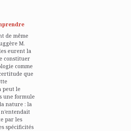
omprendre
sont de même
suggère M.
les eurent la
e constituer
iologie comme
 certitude que
tte
n peut le
ns une formule
la nature : la
 n’entendait
e par les
s spécificités