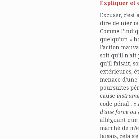
Expliquer et 
Excuser, c’est
dire de nier o
Comme l’indiqu
quelqu’un « ho
l’action mauvai
soit qu’il n’ai
qu’il faisait, 
extérieures, é
menace d’une a
poursuites pén
cause
instrume
code pénal : «
d’une force ou 
alléguant que j
marché de m’ex
faisais, cela s