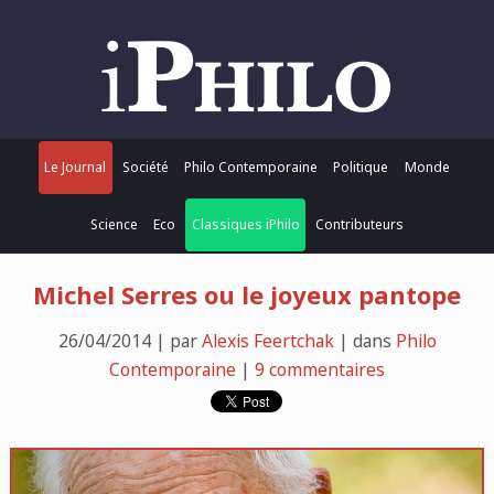
Le Journal
Société
Philo Contemporaine
Politique
Monde
Science
Eco
Classiques iPhilo
Contributeurs
Michel Serres ou le joyeux pantope
26/04/2014 | par
Alexis Feertchak
| dans
Philo
Contemporaine
|
9 commentaires