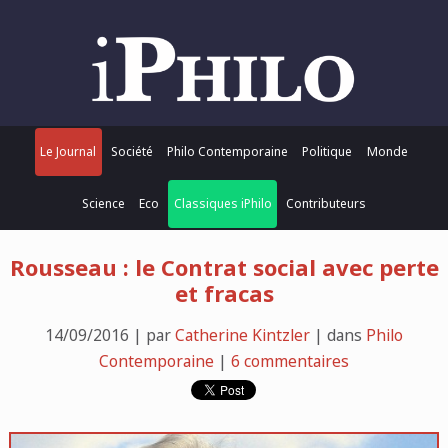
Le Journal
Société
Philo Contemporaine
Politique
Monde
Science
Eco
Classiques iPhilo
Contributeurs
Rousseau : le Contrat social avec perte
et fracas
14/09/2016 | par
Catherine Kintzler
| dans
Philo
Contemporaine
|
6 commentaires