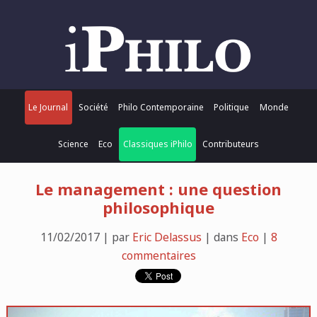
Le Journal
Société
Philo Contemporaine
Politique
Monde
Science
Eco
Classiques iPhilo
Contributeurs
Le management : une question
philosophique
11/02/2017 | par
Eric Delassus
| dans
Eco
|
8
commentaires