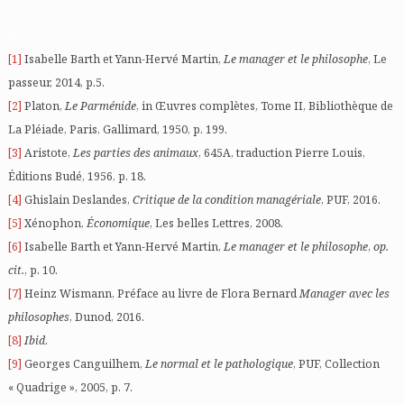
n
[1]
Isabelle Barth et Yann-Hervé Martin,
Le manager et le philosophe
, Le
passeur, 2014, p.5.
[2]
Platon,
Le Parménide
, in Œuvres complètes, Tome II, Bibliothèque de
La Pléiade, Paris, Gallimard, 1950, p. 199.
[3]
Aristote,
Les parties des animaux
, 645A, traduction Pierre Louis,
Éditions Budé, 1956, p. 18.
[4]
Ghislain Deslandes,
Critique de la condition managériale
, PUF, 2016.
[5]
Xénophon,
Économique
, Les belles Lettres, 2008.
[6]
Isabelle Barth et Yann-Hervé Martin,
Le manager et le philosophe
,
op.
cit.
, p. 10.
[7]
Heinz Wismann, Préface au livre de Flora Bernard
Manager avec les
philosophes
, Dunod, 2016.
[8]
Ibid
.
[9]
Georges Canguilhem,
Le normal et le pathologique
, PUF, Collection
« Quadrige », 2005, p. 7.