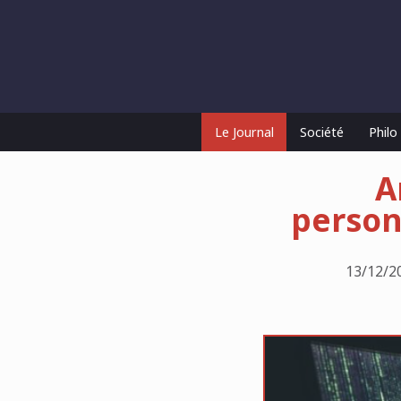
Le Journal
Société
Phil
A
personn
13/12/2