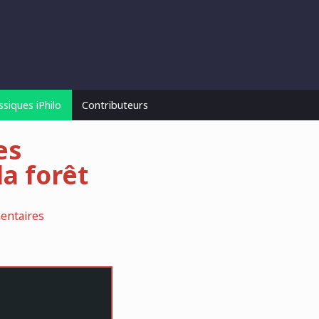
ssiques iPhilo
Contributeurs
es
la forêt
entaires