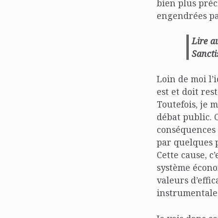
bien plus préc
engendrées par
Lire a
Sancti
Loin de moi l’
est et doit re
Toutefois, je 
débat public. 
conséquences d
par quelques p
Cette cause, c
système économ
valeurs d’effi
instrumentale