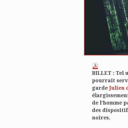
BILLET : Tel 
pourrait serv
garde
Julien 
élargissement
de l’homme pa
des dispositi
noires.