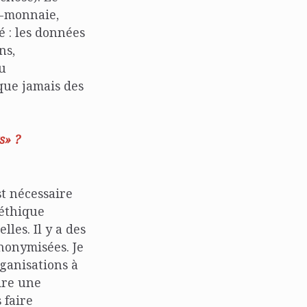
e-monnaie,
 : les données
ns,
u
 que jamais des
s» ?
st nécessaire
 éthique
les. Il y a des
nonymisées. Je
ganisations à
ire une
 faire