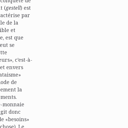
 conquête de
t (
gestell
) est
ractérise par
le de la
ible et
e, est que
eut se
tte
rs», c’est-à-
 et envers
dataisme»
mode de
ctement la
ements.
te-monnaie
agit donc
de «besoins»
chose). Le