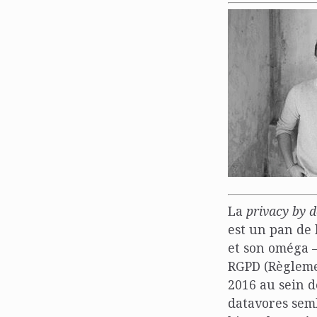
La
privacy by 
est un pan de 
et son oméga –
RGPD (Règleme
2016 au sein 
datavores semb