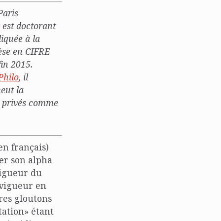
Paris
s
est doctorant
iquée à la
hèse en CIFRE
fin 2015.
Philo
, il
eut la
s privés comme
en français)
er son alpha
vigueur du
 vigueur en
res gloutons
tation» étant