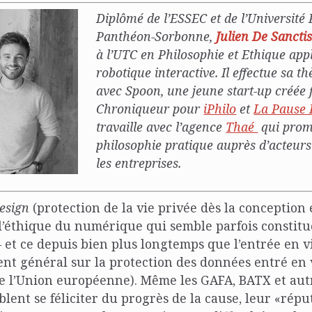
Diplômé de l’ESSEC et de l’Université 
Panthéon-Sorbonne,
Julien De Sancti
à l’UTC en Philosophie et Ethique appl
robotique interactive. Il effectue sa t
avec Spoon, une jeune start-up créée 
Chroniqueur pour
iPhilo
et
La Pause 
travaille avec l’agence
Thaé
qui prom
philosophie pratique auprès d’acteur
les entreprises.
design
(protection de la vie privée dès la conception 
l’éthique du numérique qui semble parfois constitu
 et ce depuis bien plus longtemps que l’entrée en 
nt général sur la protection des données entré en
de l’Union européenne).
Même les GAFA, BATX et aut
lent se féliciter du progrès de la cause, leur «répu