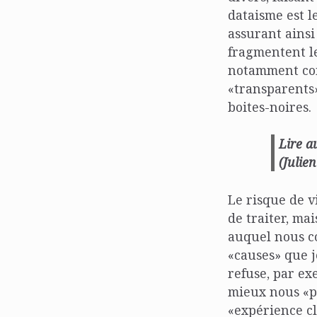
dataisme est 
assurant ainsi
fragmentent le
notamment com
«transparents»
boites-noires.
Lire a
(Julie
Le risque de v
de traiter, ma
auquel nous co
«causes» que 
refuse, par ex
mieux nous «pr
«expérience cl