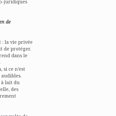
no-juridiques
en de
: la vie privée
it de protéger.
prend dans le
s
 si ce n’est
 audibles.
à lait du
elle, des
purement