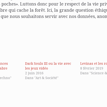
 poches». Luttons donc pour le respect de la vie pri
rbre qui cache la forêt. Ici, la grande question éthiq
s que nous souhaitons servir avec nos données, ano
ences
Dark Souls III ou la vie avec
Levinas et les r
ombre
les jeux vidéo
8 février 2019
2 juin 2016
Dans "Science 
Techno"
Dans "Art & Société"