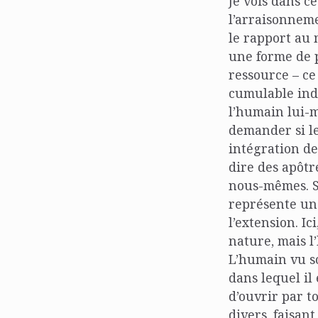
Je vois dans 
l’arraisonneme
le rapport au 
une forme de p
ressource – ce
cumulable indé
l’humain lui-m
demander si le
intégration de
dire des apôtr
nous-mêmes. Si
représente un
l’extension. Ic
nature, mais l
L’humain vu s
dans lequel il 
d’ouvrir par t
divers, faisan