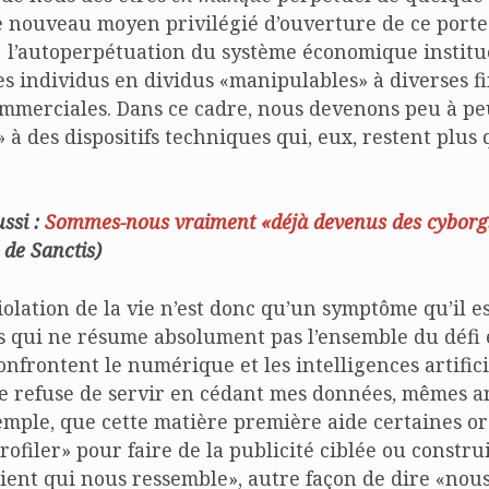
le nouveau moyen privilégié d’ouverture de ce port
 l’autoperpétuation du système économique institué
s individus en dividus «manipulables» à diverses fi
merciales. Dans ce cadre, nous devenons peu à pe
 à des dispositifs techniques qui, eux, restent plus
ussi :
Sommes-nous vraiment «déjà devenus des cyborg
n de Sanctis)
iolation de la vie n’est donc qu’un symptôme qu’il e
is qui ne résume absolument pas l’ensemble du défi
nfrontent le numérique et les intelligences artificiel
je refuse de servir en cédant mes données, mêmes a
emple, que cette matière première aide certaines or
ofiler» pour faire de la publicité ciblée ou constru
ient qui nous ressemble», autre façon de dire «nous