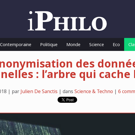
o Contemporaine
Politique
Monde
Science
Eco
Cla
nonymisation des donné
elles : l’arbre qui cache 
018 | par
Julien De Sanctis
| dans
Science & Techno
|
6 comm