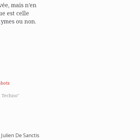
vée, mais n’en
ue est celle
nymes ou non.
obots
& Techno"
Julien De Sanctis