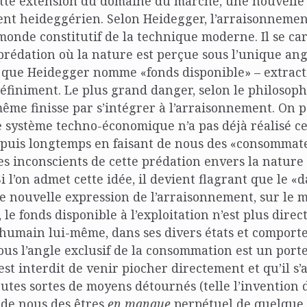
cette extension du domaine du marché, une nouvelle
nt heideggérien. Selon Heidegger, l’arraisonnemen
monde constitutif de la technique moderne. Il se ca
rédation où la nature est perçue sous l’unique ang
 que Heidegger nomme «fonds disponible» – extract
finiment. Le plus grand danger, selon le philosoph
ême finisse par s’intégrer à l’arraisonnement. On p
 système techno-économique n’a pas déjà réalisé ce
puis longtemps en faisant de nous des «consommateu
es inconscients de cette prédation envers la nature
 l’on admet cette idée, il devient flagrant que le «
e nouvelle expression de l’arraisonnement, sur le 
i, le fonds disponible à l’exploitation n’est plus dire
’humain lui-même, dans ses divers états et comport
ous l’angle exclusif de la consommation est un por
est interdit de venir piocher directement et qu’il s’
outes sortes de moyens détournés (telle l’invention 
t de nous des êtres
en manque
perpétuel de quelque 