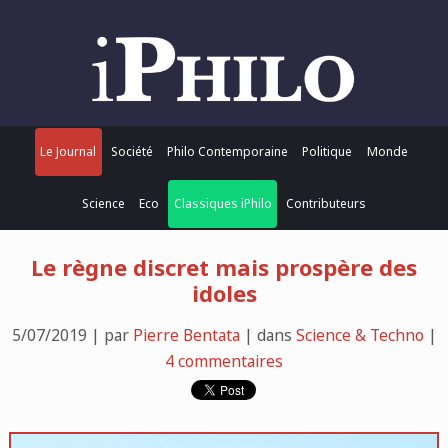
Le Journal
Société
Philo Contemporaine
Politique
Monde
Science
Eco
Classiques iPhilo
Contributeurs
Le règne discret mais prospère des
idoles
5/07/2019 | par
Pierre Bentata
| dans
Science & Techno
|
4 commentaires