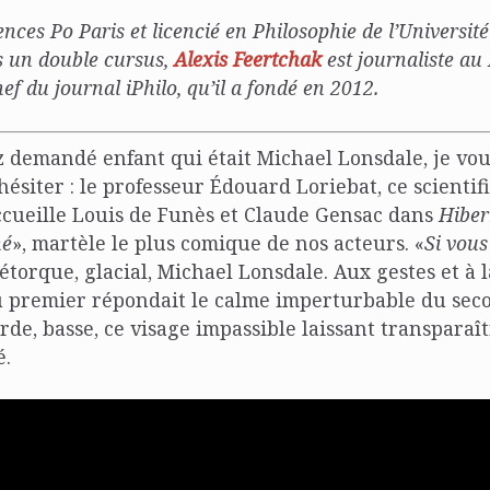
nces Po Paris et licencié en Philosophie de l’Université
 un double cursus,
Alexis Feertchak
est journaliste au
ef du journal iPhilo, qu’il a fondé en 2012.
z demandé enfant qui était Michael Lonsdale, je vou
ésiter : le professeur Édouard Loriebat, ce scienti
ccueille Louis de Funès et Claude Gensac dans
Hiber
né
», martèle le plus comique de nos acteurs. «
Si vous
 rétorque, glacial, Michael Lonsdale. Aux gestes et à l
u premier répondait le calme imperturbable du seco
de, basse, ce visage impassible laissant transparaî
é.