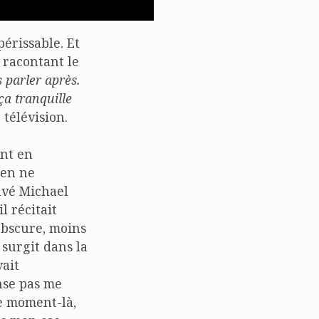
périssable. Et
racontant le
s parler après.
 ça tranquille
 télévision.
ent en
ien ne
ouvé Michael
l récitait
obscure, moins
 surgit dans la
ait
ense pas me
ce moment-là,