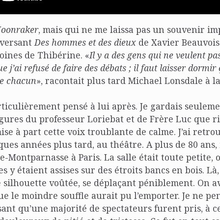
oonraker
, mais qui ne me laissa pas un souvenir im
eversant
Des hommes et des dieux
de Xavier Beauvois
oines de Thibérine. «
Il y a des gens qui ne veulent pa
e j’ai refusé de faire des débats ; il faut laisser dormir
de chacun
», racontait plus tard Michael Lonsdale à la
articulièrement pensé à lui après. Je gardais seulem
gures du professeur Loriebat et de Frère Luc que r
ise à part cette voix troublante de calme. J’ai retr
ues années plus tard, au théâtre. A plus de 80 ans, i
-Montparnasse à Paris. La salle était toute petite, 
 y étaient assises sur des étroits bancs en bois. Là,
silhouette voûtée, se déplaçant péniblement. On av
ue le moindre souffle aurait pu l’emporter. Je ne p
ant qu’une majorité de spectateurs furent pris, à 