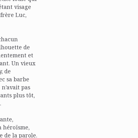
iétant visage
 frère Luc,
 chacun
ilhouette de
, lentement et
ant. Un vieux
y, de
vec sa barbe
 n’avait pas
ants plus tôt,
.
ante,
n héroïsme,
e de la parole.