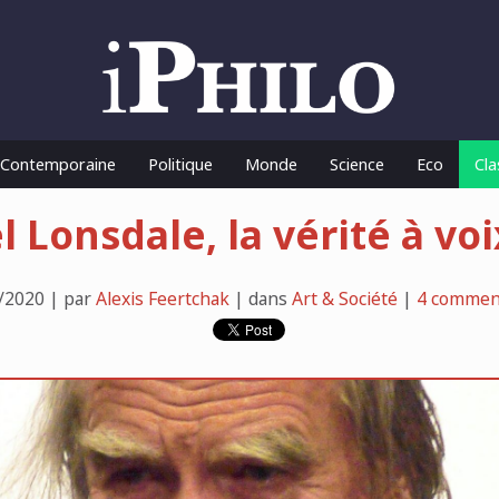
o Contemporaine
Politique
Monde
Science
Eco
Cla
 Lonsdale, la vérité à vo
/2020 | par
Alexis Feertchak
| dans
Art & Société
|
4 commen