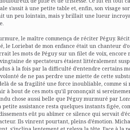
ouloureux de pitié et de tristesse. Ce fut en tout c
e s’assit à une petite table et, enfin, son visage sor
it un peu lointain, mais y brillait une lueur incroy
e.
urmure, le maître commença de réciter Péguy. Récit
té, le Loriebat de mon enfance était un chanteur d’
rait les mots de Péguy sur un filet de voix, encore
 vingtaine de spectateurs étaient littéralement susp
dus à la fois par la difficulté d’entendre certains m
 volonté de ne pas perdre une miette de cette subst
elà de sa fragilité une force inoubliable, comme si
ir à bout de ces mots qu’il prononçait si sereinement
ndu chose aussi belle que Péguy murmuré par Lons
a petite assistance resta quelques instants figée, c
dissements eût pu abîmer ce silence qui servait d’éc
 acteur. Ils vinrent pourtant, pleins d’émotion. Mich
t, s’inclina lentement et releva la tête. Face à la p