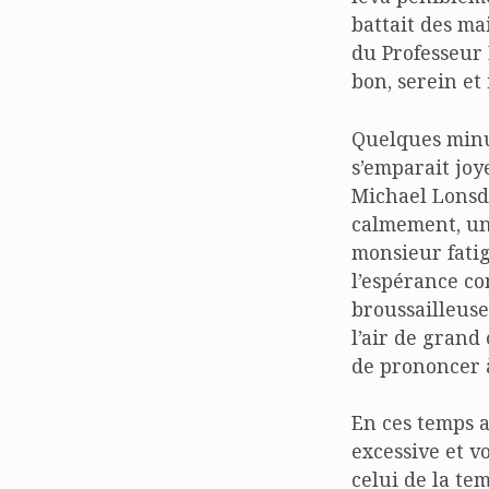
battait des mai
du Professeur 
bon, serein et
Quelques minut
s’emparait joy
Michael Lonsdal
calmement, un
monsieur fatig
l’espérance c
broussailleuse
l’air de grand 
de prononcer à
En ces temps a
excessive et v
celui de la te