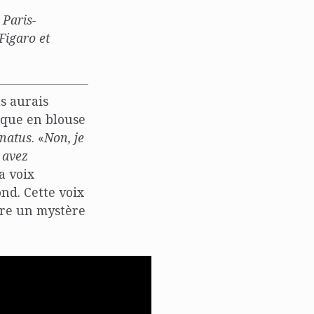
 Paris-
 Figaro et
s aurais
fique en blouse
natus
. «
Non, je
 avez
a voix
nd. Cette voix
tre un mystère