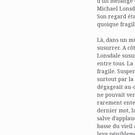
d’un mélange d
Michael Lonsdal
Son regard éta
quoique fragil
Là, dans un m
susurrer. A cô
Lonsdale susur
entre tous. La
fragile. Suspen
surtout par la
dégageait au-d
ne pouvait ven
rarement ente
dernier mot, l
salve d’applau
basse du vieil
leva péniblemen