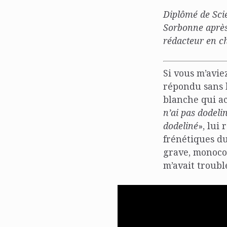
Diplômé de Scie
Sorbonne après
rédacteur en ch
Si vous m’avie
répondu sans h
blanche qui a
n’ai pas dodeli
dodeliné
», lui
frénétiques d
grave, monocor
m’avait troubl