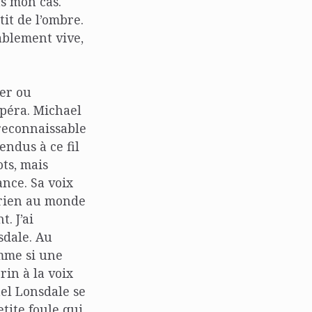
as mon cas.
tit de l’ombre.
ablement vive,
er ou
opéra. Michael
 reconnaissable
endus à ce fil
ots, mais
ance. Sa voix
 rien au monde
. J’ai
dale. Au
omme si une
rin à la voix
ael Lonsdale se
etite foule qui