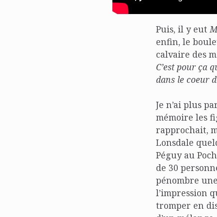
Puis, il y eut
M
enfin, le boul
calvaire des m
C’est pour ça qu
dans le coeur 
Je n’ai plus p
mémoire les fi
rapprochait, m
Lonsdale quelq
Péguy au Poche
de 30 personnes
pénombre une 
l’impression q
tromper en dis