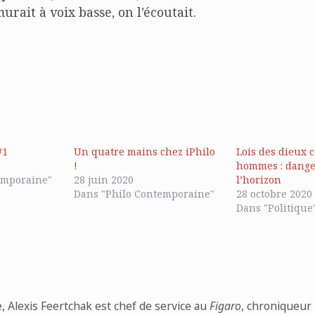
rait à voix basse, on l’écoutait.
#1
Un quatre mains chez iPhilo
Lois des dieux c
!
hommes : dange
emporaine"
28 juin 2020
l’horizon
Dans "Philo Contemporaine"
28 octobre 2020
Dans "Politique
e, Alexis Feertchak est chef de service au
Figaro
, chroniqueur