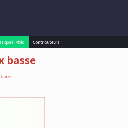
ssiques iPhilo
Contributeurs
ix basse
taires