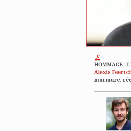
HOMMAGE
:
L
Alexis Feertc
murmure, réc