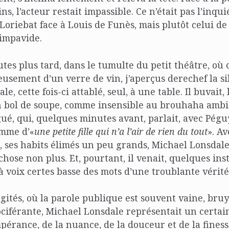
ns, l’acteur restait impassible. Ce n’était pas l’inqu
Loriebat face à Louis de Funès, mais plutôt celui de
 impavide.
es plus tard, dans le tumulte du petit théâtre, où
eusement d’un verre de vin, j’aperçus derechef la s
e, cette fois-ci attablé, seul, à une table. Il buvait
 bol de soupe, comme insensible au brouhaha ambi
ué, qui, quelques minutes avant, parlait, avec Pégu
omme d’«
une petite fille qui n’a l’air de rien du tout
». A
, ses habits élimés un peu grands, Michael Lonsdale
chose non plus. Et, pourtant, il venait, quelques inst
 voix certes basse des mots d’une troublante vérité
gités, où la parole publique est souvent vaine, bruy
ociférante, Michael Lonsdale représentait un certai
mpérance, de la nuance, de la douceur et de la finess