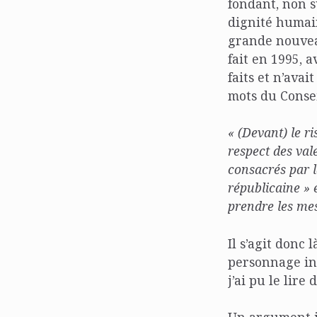
fondant, non s
dignité humain
grande nouveau
fait en 1995, a
faits et n’ava
mots du Conseil
« (Devant) le r
respect des val
consacrés par l
républicaine » e
prendre les mes
Il s’agit donc 
personnage in
j’ai pu le lire