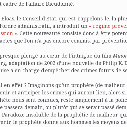
ct cadre de l’affaire Dieudonné.
Eloas, le Conseil d’Etat, qui est, rappelons-le, la pl
 l’ordre administratif, a introduit un
« régime préven
ession »
. Cette nouveauté consiste donc à être poten
actes que l’on n’a pas encore commis, par préventio
 presque plongé au cœur de l’intrigue du film
Minor
rg, adaptation de 2002 d’une nouvelle de Philip K. D
ise a en charge d’empêcher des crimes futurs de se 
-il en effet ? Imaginons qu’un prophète (de malheu
venir et anticiper les crimes qui auront lieu, alors si
hète nous sont connues, reste simplement à la poli
e passera demain, ou plutôt qui se serait passé dema
i. Paradoxe insoluble de la prophétie de malheur qui
venir, le prophète donne aux hommes les moyens d