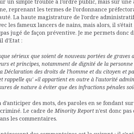
ur un simple trouble à l’ordre public, mais sur une a
e, reprenant les termes de l’ordonnance préfectoral
té. La haute magistrature de l’ordre administratif 
vec les fameux lancers de nains, mais alors, il s’étai
it pas jugé de façon préventive. Je me permets donc de
 d’Etat :
isque sérieux que soient de nouveau portées de graves a
eurs et principes, notamment de dignité de la personn
a Déclaration des droits de l’homme et du citoyen et par
t rappelle qu' »il appartient en outre à l’autorité admin
ures de nature à éviter que des infractions pénales so
là d’anticiper des mots, des paroles en se fondant su
criminé. Le cadre de
Minority Report
n’est donc pas
 dans les commentaires.