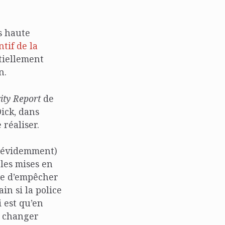
us haute
tif de la
tiellement
n.
ity
Report
de
ick, dans
réaliser.
r évidemment)
 les mises en
ce d’empêcher
in si la police
 est qu’en
e changer