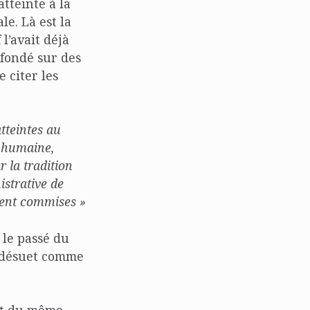
tteinte à la
e. Là est la
l’avait déjà
t fondé sur des
 citer les
tteintes au
e humaine,
 la tradition
istrative de
ient commises »
r le passé du
 désuet comme