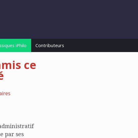
ssiques iPhilo
Contributeurs
mmis ce
é
ires
administratif
se par ses