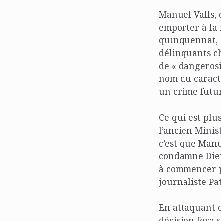
Manuel Valls, 
emporter à la 
quinquennat, N
délinquants ch
de « dangerosi
nom du caract
un crime futur
Ce qui est plu
l’ancien Minist
c’est que Manu
condamne Dieud
à commencer p
journaliste Pa
En attaquant d
décision fera 