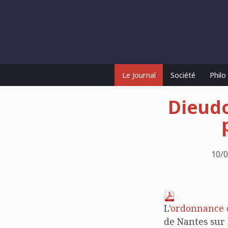
Le Journal
Société
Phil
Dieudo
10/0
L’
ordonnance d
de Nantes sur l