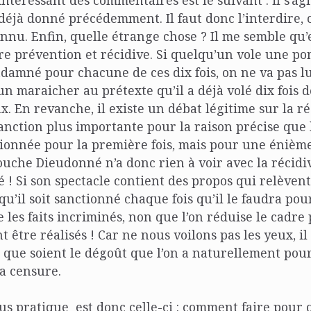
téressant des commentaires est le suivant : il s’a
déjà donné précédemment. Il faut donc l’interdire, 
onnu. Enfin, quelle étrange chose ? Il me semble qu’es
 prévention et récidive. Si quelqu’un vole une pom
ondamné pour chacune de ces dix fois, on ne va pas lu
un maraicher au prétexte qu’il a déjà volé dix fois 
x. En revanche, il existe un débat légitime sur la réc
anction plus importante pour la raison précise que
tionnée pour la première fois, mais pour une énième 
ouche Dieudonné n’a donc rien à voir avec la récidive
é ! Si son spectacle contient des propos qui relèven
 qu’il soit sanctionné chaque fois qu’il le faudra pou
e les faits incriminés, non que l’on réduise le cadre 
t être réalisés ! Car ne nous voilons pas les yeux, il
 que soient le dégoût que l’on a naturellement pour 
la censure.
us pratique est donc celle-ci : comment faire pou