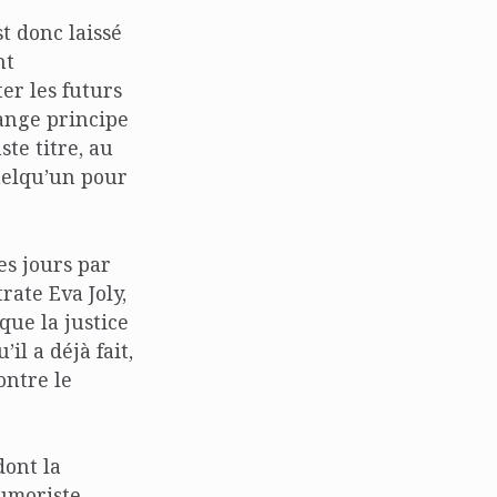
st donc laissé
nt
er les futurs
range principe
ste titre, au
uelqu’un pour
es jours par
rate Eva Joly,
que la justice
il a déjà fait,
ontre le
dont la
humoriste