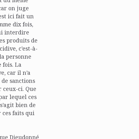
git du même
car on juge
t ici fait un
me dix fois,
i interdire
des produits de
idive, c’est-à-
 la personne
fois. La
, car il n’a
t de sanctions
r ceux-ci. Que
par lequel ces
 s’agit bien de
ces faits qui
r que Dieudonné