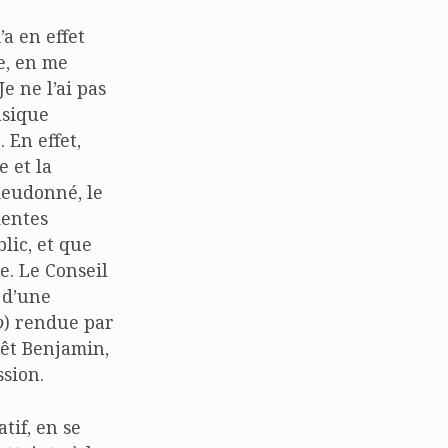
a en effet
e, en me
e ne l’ai pas
asique
 En effet,
e et la
Dieudonné, le
dentes
blic, et que
re. Le Conseil
e d’une
o
) rendue par
rêt Benjamin,
ssion.
tif, en se