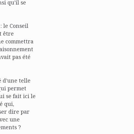
si qu’il se
 le Conseil
t être
 ne commettra
raisonnement
avait pas été
é d’une telle
 qui permet
 se fait ici le
é qui,
ser dire par
avec une
sements ?