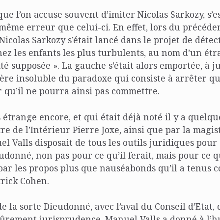
que l’on accuse souvent d’imiter Nicolas Sarkozy, s’e
même erreur que celui-ci. En effet, lors du précéde
icolas Sarkozy s’était lancé dans le projet de détect
ez les enfants les plus turbulents, au nom d’un ét
té supposée ». La gauche s’était alors emportée, à ju
ère insoluble du paradoxe qui consiste à arrêter q
 qu’il ne pourra ainsi pas commettre.
s étrange encore, et qui était déjà noté il y a quelqu
re de l’Intérieur Pierre Joxe, ainsi que par la magist
el Valls disposait de tous les outils juridiques pour 
onné, non pas pour ce qu’il ferait, mais pour ce qu’
ar les propos plus que nauséabonds qu’il a tenus c
trick Cohen.
e la sorte Dieudonné, avec l’aval du Conseil d’Etat, 
sûrement jurisprudence, Manuel Valls a donné à l’