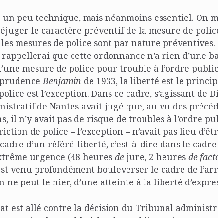
 un peu technique, mais néanmoins essentiel. On m’
juger le caractère préventif de la mesure de polic
les mesures de police sont par nature préventives. J
e rappellerai que cette ordonnance n’a rien d’une b
’une mesure de police pour trouble à l’ordre public.
isprudence
Benjamin
de 1933, la liberté est le princip
police est l’exception. Dans ce cadre, s’agissant de 
istratif de Nantes avait jugé que, au vu des précé
, il n’y avait pas de risque de troubles à l’ordre pu
iction de police – l’exception – n’avait pas lieu d’êt
 cadre d’un référé-liberté, c’est-à-dire dans le cadr
xtrême urgence (48 heures
de
jure, 2 heures
de fact
est venu profondément bouleverser le cadre de l’ar
n ne peut le nier, d’une atteinte à la liberté d’expre
at est allé contre la décision du Tribunal administra