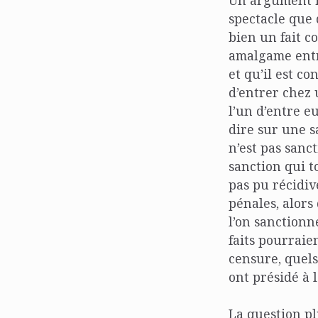
Un argument in
spectacle que 
bien un fait c
amalgame entre
et qu’il est c
d’entrer chez 
l’un d’entre eu
dire sur une s
n’est pas sanc
sanction qui t
pas pu récidiv
pénales, alors
l’on sanctionn
faits pourraien
censure, quels
ont présidé à 
La question pl