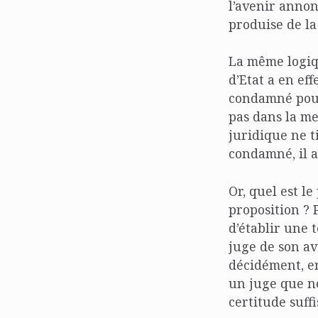
l’avenir annon
produise de la
La même logiqu
d’Etat a en ef
condamné pour
pas dans la m
juridique ne t
condamné, il a
Or, quel est le
proposition ? P
d’établir une t
juge de son av
décidément, en
un juge que no
certitude suff