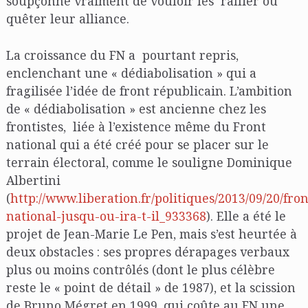
soupçonne vraiment de vouloir les rallier ou
quêter leur alliance.
La croissance du FN a pourtant repris,
enclenchant une « dédiabolisation » qui a
fragilisée l’idée de front républicain. L’ambition
de « dédiabolisation » est ancienne chez les
frontistes, liée à l’existence même du Front
national qui a été créé pour se placer sur le
terrain électoral, comme le souligne Dominique
Albertini
(
http://www.liberation.fr/politiques/2013/09/20/fron
national-jusqu-ou-ira-t-il_933368
). Elle a été le
projet de Jean-Marie Le Pen, mais s’est heurtée à
deux obstacles : ses propres dérapages verbaux
plus ou moins contrôlés (dont le plus célèbre
reste le « point de détail » de 1987), et la scission
de Bruno Mégret en 1999, qui coûte au FN une