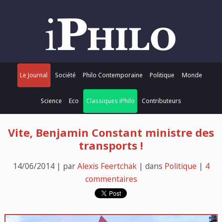
Le Journal
Société
Philo Contemporaine
Politique
Monde
Science
Eco
Classiques iPhilo
Contributeurs
Vite, Benjamin Constant ministre des
transports !
14/06/2014 | par
Alexis Feertchak
| dans
Politique
|
4
commentaires