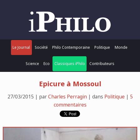
Le Journal
Société
Philo Contemporaine
Politique
Monde
Science
Eco
Classiques iPhilo
Contributeurs
Epicure à Mossoul
27/03/2015 | par
Charles Perragin
| dans
Politique
|
5
commentaires