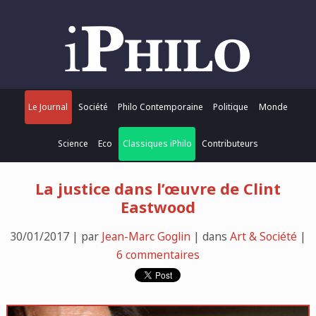
Le Journal
Société
Philo Contemporaine
Politique
Monde
Science
Eco
Classiques iPhilo
Contributeurs
La justice dans l’œuvre de Clint
Eastwood
30/01/2017 | par
Jean-Marc Goglin
| dans
Art & Société
|
6 commentaires