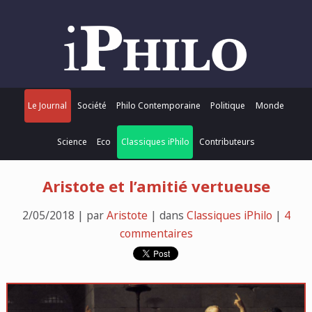
Le Journal
Société
Philo Contemporaine
Politique
Monde
Science
Eco
Classiques iPhilo
Contributeurs
Aristote et l’amitié vertueuse
2/05/2018 | par
Aristote
| dans
Classiques iPhilo
|
4
commentaires