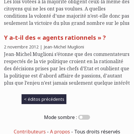
Les lois votées à la majorité obligent ceux-là même des
citoyens qui ne les ont pas voulues. A quelles
conditions la volonté d’une majorité n’est-elle donc pas
seulement la victoire du plus grand nombre sur le plus
petit – car si tel était le cas, de quel droit obligerait-
Y a-t-il des « agents rationnels » ?
elle la minorité ? Une conception arithmétique de la
majorité sape l’autorité des lois.
2 novembre 2012 | Jean-Michel Muglioni
Jean-Michel Muglioni s’étonne que des commentateurs
respectés de la vie politique croient en la rationalité
des décisions prises par les chefs d’Etat et oublient que
la politique est d’abord affaire de passions, d’autant
plus que l’enjeu n’est jamais seulement quelque intérêt
égoïste, mais toujours l’honneur et la liberté.
< éditos précédents
Mode sombre :
Contributeurs
-
A propos
- Tous droits réservés