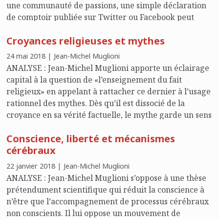
une communauté de passions, une simple déclaration
de comptoir publiée sur Twitter ou Facebook peut
s’inscrire dans les consciences, exploser dans la rue, se
Croyances religieuses et mythes
traduire en violence et menacer la notion même
d’institution politique.
24 mai 2018 | Jean-Michel Muglioni
ANALYSE : Jean-Michel Muglioni apporte un éclairage
capital à la question de «l’enseignement du fait
religieux» en appelant à rattacher ce dernier à l’usage
rationnel des mythes. Dès qu’il est dissocié de la
croyance en sa vérité factuelle, le mythe garde un sens
et véhicule une forme de vérité méditative en la fixant
Conscience, liberté et mécanismes
poétiquement
cérébraux
22 janvier 2018 | Jean-Michel Muglioni
ANALYSE : Jean-Michel Muglioni s’oppose à une thèse
prétendument scientifique qui réduit la conscience à
n’être que l’accompagnement de processus cérébraux
non conscients. Il lui oppose un mouvement de