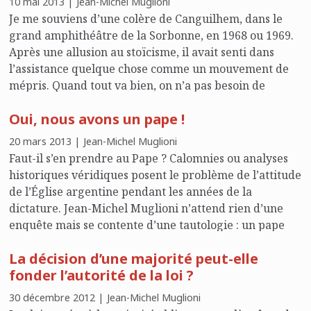
10 mai 2013 | Jean-Michel Muglioni
Je me souviens d’une colère de Canguilhem, dans le
grand amphithéâtre de la Sorbonne, en 1968 ou 1969.
Après une allusion au stoïcisme, il avait senti dans
l’assistance quelque chose comme un mouvement de
mépris. Quand tout va bien, on n’a pas besoin de
morale, dit-il furieux, mais quand on en a besoin, il n’y
Oui, nous avons un pape !
a que le stoïcisme. Par exemple lorsqu’on est en camp
de concentration. La formulation était plus percutante
20 mars 2013 | Jean-Michel Muglioni
et plus belle. Nous savions qu’il avait été un vrai
Faut-il s’en prendre au Pape ? Calomnies ou analyses
résistant.
historiques véridiques posent le problème de l’attitude
de l’Église argentine pendant les années de la
dictature. Jean-Michel Muglioni n’attend rien d’une
enquête mais se contente d’une tautologie : un pape
est un pape, il est chargé de la pérennité de l’Église et
La décision d’une majorité peut-elle
l’Église comme les vieillards est obsédée par le souci
fonder l’autorité de la loi ?
de sa conservation.
30 décembre 2012 | Jean-Michel Muglioni