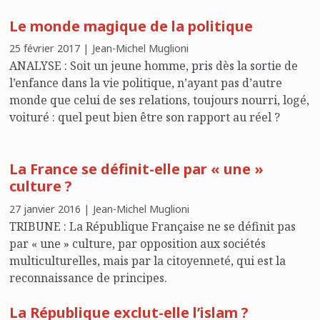
révolte : une objection de conscience ! Il importe que
Le monde magique de la politique
chacun ose juger ce qui se donne comme des travaux
scientifiques ou comme des jugements d’experts et
25 février 2017 | Jean-Michel Muglioni
sache dire non.
ANALYSE : Soit un jeune homme, pris dès la sortie de
l’enfance dans la vie politique, n’ayant pas d’autre
monde que celui de ses relations, toujours nourri, logé,
voituré : quel peut bien être son rapport au réel ?
La France se définit-elle par « une »
culture ?
27 janvier 2016 | Jean-Michel Muglioni
TRIBUNE : La République Française ne se définit pas
par « une » culture, par opposition aux sociétés
multiculturelles, mais par la citoyenneté, qui est la
reconnaissance de principes.
La République exclut-elle l’islam ?