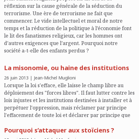
réflexion sur la cause générale de la séduction du
terrorisme. Une ère de terrorisme ne fait que
commencer. Le vide intellectuel et moral de notre
temps et la réduction de la politique à l’économie font
le lit des fanatismes religieux, car les hommes ont
d’autres exigences que l’argent. Pourquoi notre
société a-t-elle des enfants perdus ?
La misonomie, ou haine des institutions
26 juin 2013 | Jean-Michel Muglioni
Lorsque la loi s'efface, elle laisse le champ libre au
déploiement des "forces libres". Il faut lutter contre les
lois injustes et les institutions destinées à installer et à
perpétuer l'oppression, mais réclamer par principe
l'effacement de toute loi et déclarer par principe que
toute institution est mauvaise, c'est faire le jeu des
Pourquoi s’attaquer aux stoïciens ?
pouvoirs - ceux qui nous oppriment à l'extérieur et
ceux qui nous gouvernent à notre insu de l'intérieur.