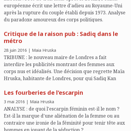
européenne écrit une lettre d'adieu au Royaume-Uni
après la rupture du couple établi depuis 1973. Analyse
du paradoxe amoureux des corps politiques.
Critique de la raison pub : Sadiq dans le
métro
28 juin 2016 | Maia Hruska
TRIBUNE : le nouveau maire de Londres a fait
interdire les publicités montrant des femmes aux
corps nus et idéalisés. Une décision que regrette Maïa
Hruska, habitante de Londres, pour qui Sadiq Kan
devrait relire Régis Debray et son Histoire du regard
Les fourberies de l’escarpin
en Occident.
3 mai 2016 | Maia Hruska
ANALYSE : de quoi l'escarpin féminin est-il le nom ?
Est-il la marque d'une aliénation de la femme ou au
contraire une ironie de la féminité pour tenir tête aux
hommes en jouant de la séduction ?