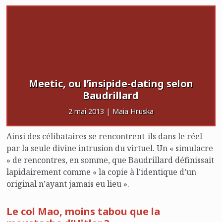
Meetic, ou l’insipide-dating selon
Baudrillard
2 mai 2013 | Maia Hruska
Ainsi des célibataires se rencontrent-ils dans le réel
par la seule divine intrusion du virtuel. Un « simulacre
» de rencontres, en somme, que Baudrillard définissait
lapidairement comme « la copie à l’identique d’un
original n’ayant jamais eu lieu ».
Le col Mao, moins tabou que la