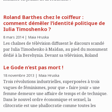
Roland Barthes chez le coiffeur :
comment démêler l’identité politique de
Iulia Timoshenko ?
8 mars 2014 | Maia Hruska
Les chaînes de télévision diffusent le discours scandé
par Iulia Timoshenko à Maïdan, au pied du monument
dédié à la Berehynia. Devant sa télévision, Roland
Barthes n’entrevoit qu’une mystification, symptôme
Le Gode n’est pas mort !
d’une alarmante imposture.
18 novembre 2013 | Maia Hruska
Trois révolutions industrielles, superposées à trois
vagues de féminismes, pour que « faire jouir » une
femme demeure une affaire de temps et de technique.
Dans le nouvel ordre économique et sexuel, la
clitocratie est une phallocratie comme toutes les
autres.