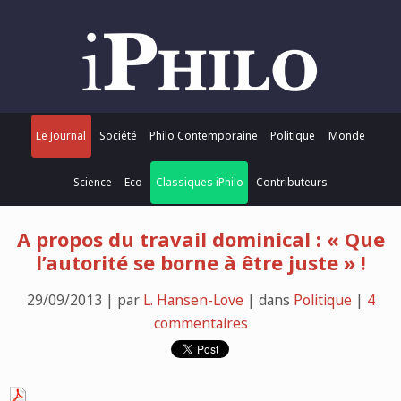
Le Journal
Société
Philo Contemporaine
Politique
Monde
Science
Eco
Classiques iPhilo
Contributeurs
A propos du travail dominical : « Que
l’autorité se borne à être juste » !
29/09/2013 | par
L. Hansen-Love
| dans
Politique
|
4
commentaires