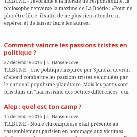
TRIBUNE - Favorable à la morale de responsabilité, la
philosophe renverse la maxime de La Boétie : «Pour ne
plus être libre, il suffit de ne plus rien attendre ni
espérer et de laisser faire les autres».
Comment vaincre les passions tristes en
politique ?
27 décembre 2016 | L. Hansen-Löve
TRIBUNE - Une politique inspirée par Spinoza devrait
d'abord combattre les passions tristes véhiculées par
le national-populisme planétaire. Mais les partis sont
pris dans un "narcissisme des petites différences" qui
leur empêchent d'être clairvoyants, ce qu'illustrent les
Alep : quel est ton camp ?
primaires du PS.
15 décembre 2016 | L. Hansen-Löve
TRIBUNE - Notre chroniqueuse était présente au
rassemblement parisien en hommage aux victimes