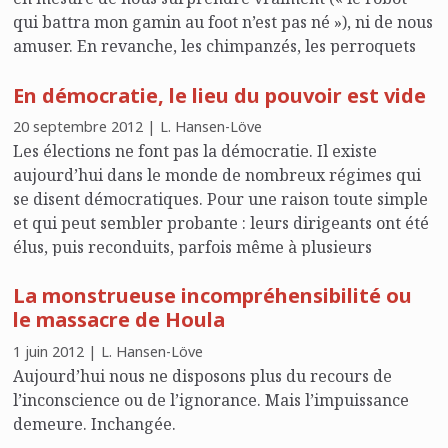
qui battra mon gamin au foot n’est pas né »), ni de nous
amuser. En revanche, les chimpanzés, les perroquets
et les chats, par exemple, ont le sens de l’humour.
En démocratie, le lieu du pouvoir est vide
Inutile de consulter les plus grands experts en la
matière (qui le confirment) pour s’en convaincre. Il
20 septembre 2012 | L. Hansen-Löve
suffit de jeter un coup d’œil sur les abondantes vidéos
Les élections ne font pas la démocratie. Il existe
de chats farceurs ou de perroquets hâbleurs ; ces
aujourd’hui dans le monde de nombreux régimes qui
infatigables humoristes nous font oublier une minute
se disent démocratiques. Pour une raison toute simple
notre dérisoire outrecuidance.
et qui peut sembler probante : leurs dirigeants ont été
élus, puis reconduits, parfois même à plusieurs
reprises. De plus, les institutions de ces pays
La monstrueuse incompréhensibilité ou
comportent, quoique dans des proportions variables,
le massacre de Houla
des formes démocratiques. On parlera même, dans
certains cas, de « démocratie participative »,
1 juin 2012 | L. Hansen-Löve
notamment au niveau local. C’est le cas, par exemple,
Aujourd’hui nous ne disposons plus du recours de
au Venezuela. Hugo Chavez a été jusqu’à instaurer, en
l’inconscience ou de l’ignorance. Mais l’impuissance
2004 le « référendum révocatoire à mi-mandat », et il
demeure. Inchangée.
se l’est appliqué à lui-même. Impressionné, J.L.