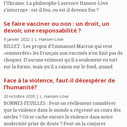
l'Ukraine. La philosophe Laurence Hansen-Löve
s'interroge : est-il fou, ou est-il devenu fou ?
Se faire vacciner ou non : un droit, un
devoir, une responsabilité ?
9 janvier 2022 | L. Hansen-Löve
BILLET : Les propos d'Emmanuel Macron qui veut
«emmerder» les Français non vaccinés n'en finit pas de
choquer. D'aucuns estiment qu'il a seulement eu tort
sur la forme, mais qu'il a raison sur le fond, quand
d'autres considèrent que cette sentence révèle une
Face à la violence, faut-il désespérer de
dérive liberticide plus substantielle. Qu'en penser ? La
l’humanité?
philosophe Laurence Hansen-Löve a convoqué
Emmanuel Kant, Vladimir Jankélévitch et Jean-Paul
20 octobre 2020 | L. Hansen-Löve
Sartre.
BONNES FEUILLES : Peut-on réellement considérer
que la violence dans le monde a régressé au cours des
siècles ? Où se cache encore la violence dans notre
modernité prise de doute ? Peut-on la conjurer