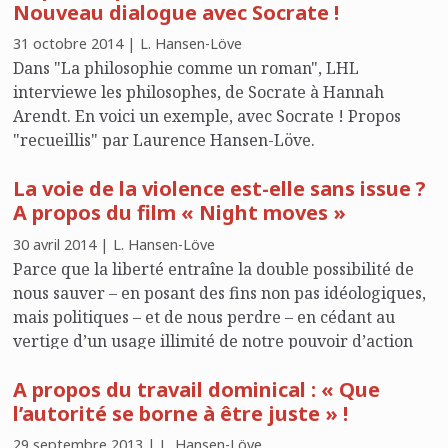
Nouveau dialogue avec Socrate !
31 octobre 2014 | L. Hansen-Löve
Dans "La philosophie comme un roman", LHL
interviewe les philosophes, de Socrate à Hannah
Arendt. En voici un exemple, avec Socrate ! Propos
"recueillis" par Laurence Hansen-Löve.
La voie de la violence est-elle sans issue ?
A propos du film « Night moves »
30 avril 2014 | L. Hansen-Löve
Parce que la liberté entraîne la double possibilité de
nous sauver – en posant des fins non pas idéologiques,
mais politiques – et de nous perdre – en cédant au
vertige d’un usage illimité de notre pouvoir d’action
comme destruction, elle demeure, selon l’ heureuse
A propos du travail dominical : « Que
formule de Cioran, un « principe éthique d’essence
l’autorité se borne à être juste » !
démoniaque » (Précis de décomposition).
29 septembre 2013 | L. Hansen-Löve