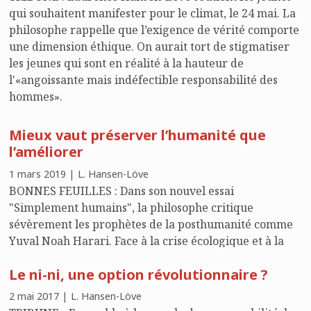
qui souhaitent manifester pour le climat, le 24 mai. La
philosophe rappelle que l’exigence de vérité comporte
une dimension éthique. On aurait tort de stigmatiser
les jeunes qui sont en réalité à la hauteur de
l'«angoissante mais indéfectible responsabilité des
hommes».
Mieux vaut préserver l’humanité que
l’améliorer
1 mars 2019 | L. Hansen-Löve
BONNES FEUILLES : Dans son nouvel essai
"Simplement humains", la philosophe critique
sévèrement les prophètes de la posthumanité comme
Yuval Noah Harari. Face à la crise écologique et à la
révolution technologique, elle plaide pour une
Le ni-ni, une option révolutionnaire ?
responsabilité partagée qui prenne en compte le
risque tragique de franchir en matière de catastrophe
2 mai 2017 | L. Hansen-Löve
le seuil de l'inéluctable.