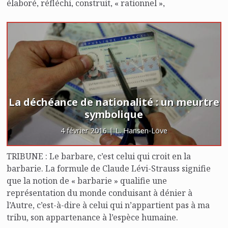
élaboré, réfléchi, construit, « rationnel »,
programmatique et même « révolutionnaire ».
La déchéance de nationalité : un meurtre
symbolique
4 février 2016 | L. Hansen-Löve
TRIBUNE : Le barbare, c’est celui qui croit en la
barbarie. La formule de Claude Lévi-Strauss signifie
que la notion de « barbarie » qualifie une
représentation du monde conduisant à dénier à
l’Autre, c’est-à-dire à celui qui n’appartient pas à ma
tribu, son appartenance à l’espèce humaine.