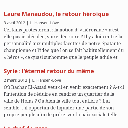
Mélenchon, de retour du Venezuela, a déclaré en août
2012, que ce pays « était plus démocratique que la
Laure Manaudou, le retour héroïque
France ».
3 avril 2012 | L. Hansen-Löve
Certains protesteront : la notion d’ « héroïsme » n’est-
elle pas ici décalée, voire dérisoire ? Il y a loin entre la
personnalité aux multiples facettes de notre épatante
championne et l’idée que l’on se fait habituellement du
« héros », ce quasi surhomme que le peuple adule et
auquel la patrie rend légitimement un culte.
Syrie : l’éternel retour du même
2 mars 2012 | L. Hansen-Löve
Où Bachar El-Assad veut-il en venir exactement ? A-t-il
l'intention de réduire en cendres un quartier de la
ville de Homs ? Ou bien la ville tout entière ? Lui
semble-t-il opportun de liquider une partie de son
propre peuple afin de préserver la paix sociale telle
qu'il la conçoit ? Espère-t-il en finir une fois pour