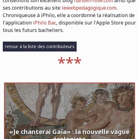
conseillons son excellent blog
hansen-love.com
ainsi que
ses contributions au site
lewebpedagogique.com
.
Chroniqueuse à iPhilo, elle a coordonné la réalisation de
l'application
iPhilo Bac
, disponible sur l'Apple Store pour
tous les futurs bacheliers.
retour à la liste des contributeurs
«Je chanterai Gaïa» : la nouvelle vague