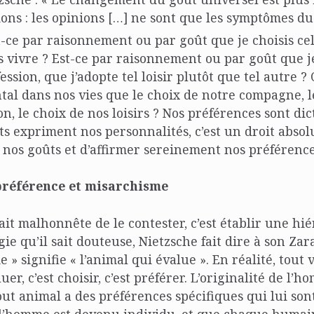
ions : les opinions […] ne sont que les symptômes du
st-ce par raisonnement ou par goût que je choisis ce
is vivre ? Est-ce par raisonnement ou par goût que 
ession, que j’adopte tel loisir plutôt que tel autre ?
al dans nos vies que le choix de notre compagne, l
on, le choix de nos loisirs ? Nos préférences sont di
ts expriment nos personnalités, c’est un droit absol
 nos goûts et d’affirmer sereinement nos préférence
préférence et misarchisme
rait malhonnête de le contester, c’est établir une hi
ie qu’il sait douteuse, Nietzsche fait dire à son Za
» signifie « l’animal qui évalue ». En réalité, tout 
luer, c’est choisir, c’est préférer. L’originalité de l’
out animal a des préférences spécifiques qui lui so
 l’homme est devenu individu, et que chaque humain