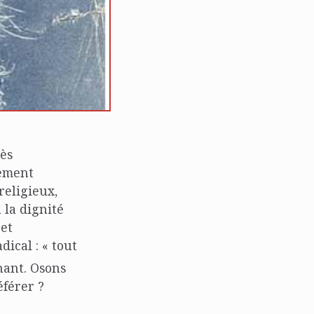
rès
rement
religieux,
 la dignité
et
ical : « tout
nant. Osons
éférer ?