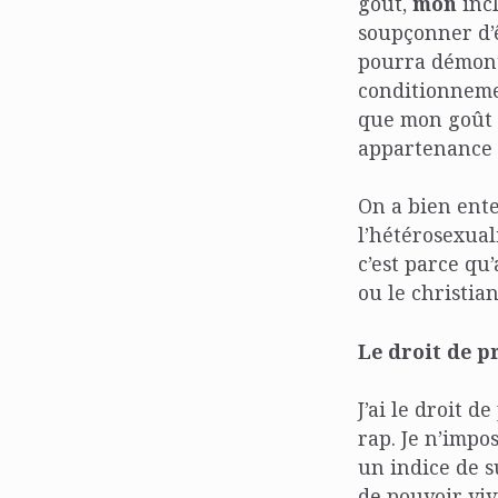
goût,
mon
incl
soupçonner d’ê
pourra démontr
conditionneme
que mon goût 
appartenance d
On a bien ente
l’hétérosexuali
c’est parce qu
ou le christia
Le droit de p
J’ai le droit 
rap. Je n’impo
un indice de s
de pouvoir viv