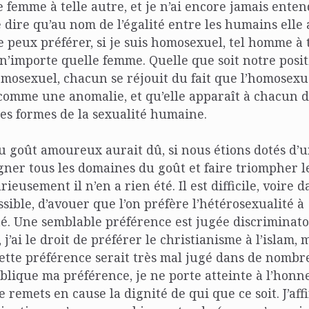
e femme à telle autre, et je n’ai encore jamais enten
ire qu’au nom de l’égalité entre les humains elle a
 peux préférer, si je suis homosexuel, tel homme à t
’importe quelle femme. Quelle que soit notre positi
osexuel, chacun se réjouit du fait que l’homosexua
comme une anomalie, et qu’elle apparaît à chacun d
es formes de la sexualité humaine.
u goût amoureux aurait dû, si nous étions dotés d
ner tous les domaines du goût et faire triompher le
ieusement il n’en a rien été. Il est difficile, voire 
sible, d’avouer que l’on préfère l’hétérosexualité à
é. Une semblable préférence est jugée discriminatoi
 j’ai le droit de préférer le christianisme à l’islam, 
tte préférence serait très mal jugé dans de nombre
lique ma préférence, je ne porte atteinte à l’honn
e remets en cause la dignité de qui que ce soit. J’af