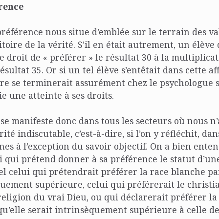
rence
référence nous situe d’emblée sur le terrain des va
itoire de la vérité. S’il en était autrement, un élèv
 droit de « préférer » le résultat 30 à la multiplicat
ésultat 35. Or si un tel élève s’entêtait dans cette a
aire se terminerait assurément chez le psychologue s
e une atteinte à ses droits.
se manifeste donc dans tous les secteurs où nous n
ité indiscutable, c’est-à-dire, si l’on y réfléchit, d
nes à l’exception du savoir objectif. On a bien ente
 qui prétend donner à sa préférence le statut d’un
Tel celui qui prétendrait préférer la race blanche pa
quement supérieure, celui qui préférerait le christ
a religion du vrai Dieu, ou qui déclarerait préférer 
u’elle serait intrinsèquement supérieure à celle de