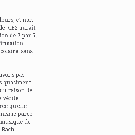
leurs, et non
e de CE2 aurait
ion de 7 par 5,
ffirmation
colaire, sans
’avons pas
ans quasiment
ndu raison de
e vérité
rce qu’elle
ianisme parce
la musique de
 Bach.