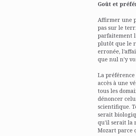
Goût et préfé
Affirmer une p
pas sur le terr
parfaitement le
plutôt que le r
erronée, l’aff
que nul n’y voi
La préférence 
accès à une vér
tous les domai
dénoncer celui
scientifique. 
serait biologi
qu’il serait l
Mozart parce q