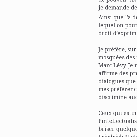
je demande de
Ainsi que l’a
lequel on pour
droit d’exprim
Je préfère, su
mosquées des t
Marc Lévy. Je 
affirme des pr
dialogues que 
mes préférence
discrimine au
Ceux qui estim
l’intellectual
briser quelque
Friedrich Niet