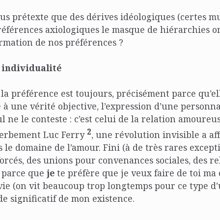
sous prétexte que des dérives idéologiques (certes mu
éférences axiologiques le masque de hiérarchies o
firmation de nos préférences ?
 individualité
: la préférence est toujours, précisément parce qu’el
 à une vérité objective, l’expression d’une personnal
 ne le conteste : c’est celui de la relation amoureu
2
perbement Luc Ferry
, une révolution invisible a a
s le domaine de l’amour. Fini (à de très rares except
orcés, des unions pour convenances sociales, des re
st parce que
je
te préfère que je veux faire de toi m
vie (on vit beaucoup trop longtemps pour ce type d’
e significatif de mon existence.