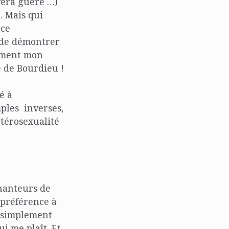
vera guère …)
. Mais qui
 ce
 de démontrer
ement mon
e de Bourdieu !
é à
emples inverses,
étérosexualité
chanteurs de
 préférence à
e simplement
i me plaît. Et