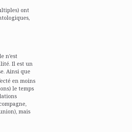
ltiples) ont
ntologiques,
le n’est
ité. Il est un
se. Ainsi que
ffecté en moins
ions) le temps
lations
a compagne,
union), mais