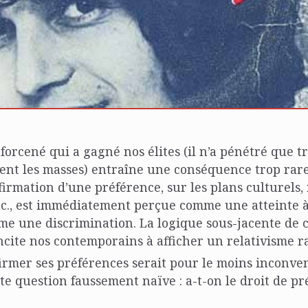
 forcené qui a gagné nos élites (il n’a pénétré que t
ment les masses) entraîne une conséquence trop ra
ffirmation d’une préférence, sur les plans culturels, 
tc., est immédiatement perçue comme une atteinte à
e une discrimination. La logique sous-jacente de c
ncite nos contemporains à afficher un relativisme rad
firmer ses préférences serait pour le moins inconve
te question faussement naïve : a-t-on le droit de pr