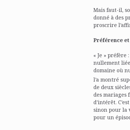
Mais faut-il, 
donné à des pr
proscrire l’af
Préférence et
« Je » préfère 
nullement liée
domaine où nul
l’a montré su
de deux siècle
des mariages f
d’intérêt. C’e
sinon pour la 
pour un épisod