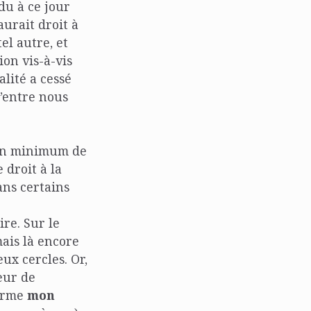
du à ce jour
urait droit à
el autre, et
on vis-à-vis
lité a cessé
’entre nous
’un minimum de
 droit à la
dans certains
re. Sur le
mais là encore
ux cercles. Or,
eur de
firme
mon