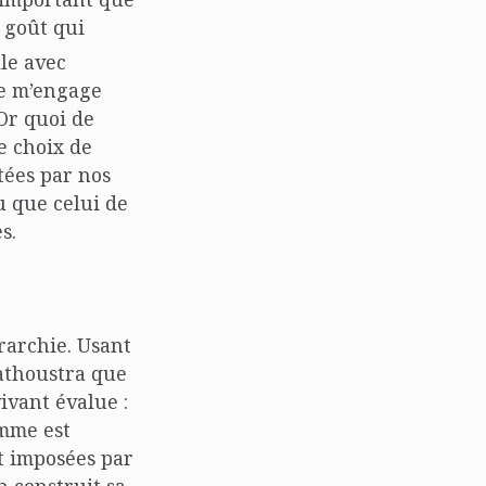
 goût qui
lle avec
je m’engage
 Or quoi de
e choix de
ctées par nos
u que celui de
s.
érarchie. Usant
rathoustra que
vivant évalue :
homme est
nt imposées par
 construit sa