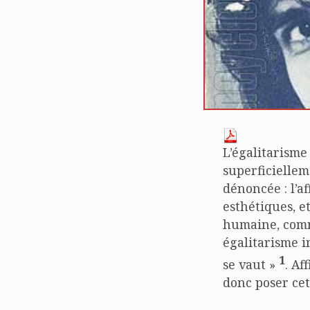
L’égalitarisme
superficielle
dénoncée : l’a
esthétiques, e
humaine, comm
égalitarisme i
1
se vaut »
. Af
donc poser cet