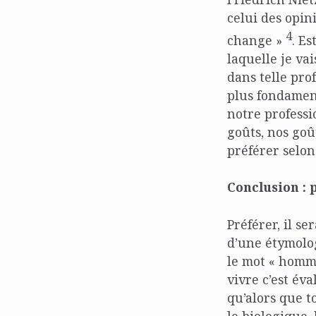
celui des opin
4
change »
. E
laquelle je va
dans telle prof
plus fondament
notre professi
goûts, nos goû
préférer selon
Conclusion : 
Préférer, il se
d’une étymolog
le mot « homme 
vivre c’est éva
qu’alors que t
le biologique,