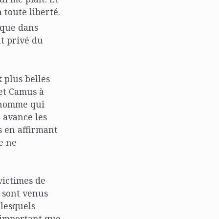
toute liberté.
ique dans
t privé du
 plus belles
 et Camus à
t homme qui
r avance les
s en affirmant
e ne
victimes de
e sont venus
 lesquels
 important que