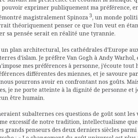
 pouvoir exprimer publiquement ma préférence, en 
3
 démontré magistralement Spinoza
, un monde polit
rait théoriquement penser ce que l’on veut en étan
er sa pensée serait en réalité une tyrannie.
r un plan architectural, les cathédrales d’Europe aux
erres d’islam. Je préfère Van Gogh à Andy Warhol,
n’impose mes préférences à personne, j’écoute tou
éférences différentes des miennes, et je savoure pa
nous pourrons avoir en confrontant nos goûts. Mai
s, je ne porte atteinte à la dignité de personne et j
cun être humain.
eraient subalternes ces questions de goût sont les 
isme excessif de notre tradition, intellectualisme qu
s grands penseurs des deux derniers siècles parmi
zsche : « Le changement du goût universel est plus