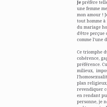
Je
préfère tell
une femme me d
mon amour ! Je
tout homme à n
du mariage hom
d’être perçue 
comme l’une d
Ce triomphe d
cohérence, gag
préférence. Cur
milieux, impos
l’homosexualit
plan religieux,
revendiquer ce
en rendant pub
personne, je n