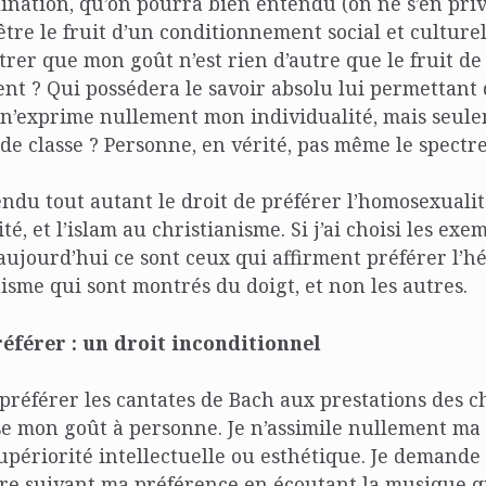
ination, qu’on pourra bien entendu (on ne s’en pri
tre le fruit d’un conditionnement social et culturel
er que mon goût n’est rien d’autre que le fruit de
nt ? Qui possédera le savoir absolu lui permettant
n’exprime nullement mon individualité, mais seul
e classe ? Personne, en vérité, pas même le spectr
ndu tout autant le droit de préférer l’homosexualit
té, et l’islam au christianisme. Si j’ai choisi les ex
’aujourd’hui ce sont ceux qui affirment préférer l’h
nisme qui sont montrés du doigt, et non les autres.
référer : un droit inconditionnel
de préférer les cantates de Bach aux prestations des 
se mon goût à personne. Je n’assimile nullement ma
upériorité intellectuelle ou esthétique. Je demand
re suivant ma préférence en écoutant la musique qu