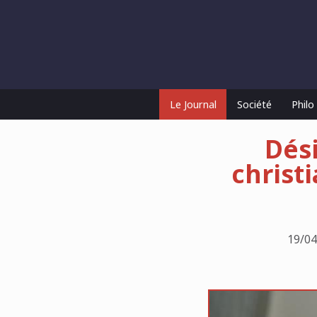
Le Journal
Société
Phil
Dés
christ
19/04