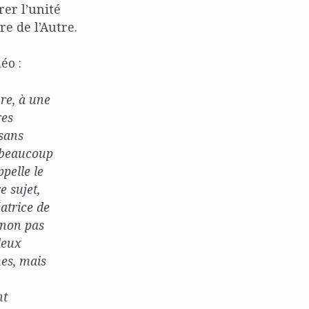
er l’unité
re de l’Autre.
éo :
ure, à une
res
 sans
i beaucoup
pelle le
e sujet,
éatrice de
 non pas
deux
mes, mais
nt