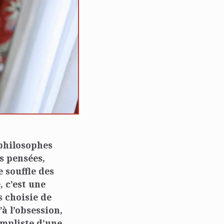
philosophes
rs pensées,
e souffle des
 c’est une
s choisie de
à l’obsession,
impliste d’une