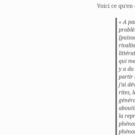
Voici ce qu’en
« A pa
problè
[puiss
rivali
littéra
qui me 
y a du
partir
j’ai d
rites,
généra
abouti
la rep
phénom
phénom