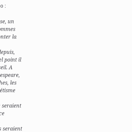
o :
ise, un
 hommes
nter la
depuis,
l point il
eil. A
kespeare,
hes, les
métisme
 seraient
ce
u
 seraient