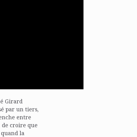
né Girard
é par un tiers,
clenche entre
 de croire que
r quand la