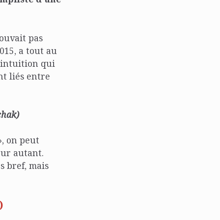
pouvait pas
015, a tout au
 intuition qui
nt liés entre
chak)
», on peut
ur autant.
s bref, mais
)