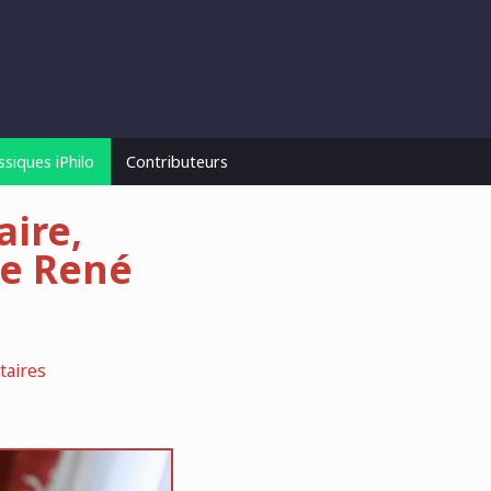
ssiques iPhilo
Contributeurs
ire,
de René
aires