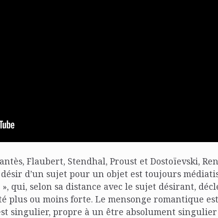
antès, Flaubert, Stendhal, Proust et Dostoïevski, Re
désir d’un sujet pour un objet est toujours médiatis
 », qui, selon sa distance avec le sujet désirant, dé
té plus ou moins forte. Le mensonge romantique est
st singulier, propre à un être absolument singulie