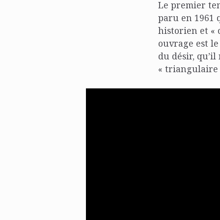
Le premier te
paru en 1961 q
historien et «
ouvrage est le
du désir, qu’i
« triangulaire 