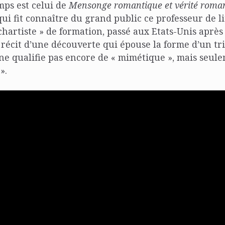
mps est celui de
Mensonge romantique et vérité roma
ui fit connaître du grand public ce professeur de li
 chartiste » de formation, passé aux Etats-Unis après
 récit d’une découverte qui épouse la forme d’un tri
l ne qualifie pas encore de « mimétique », mais seul
».