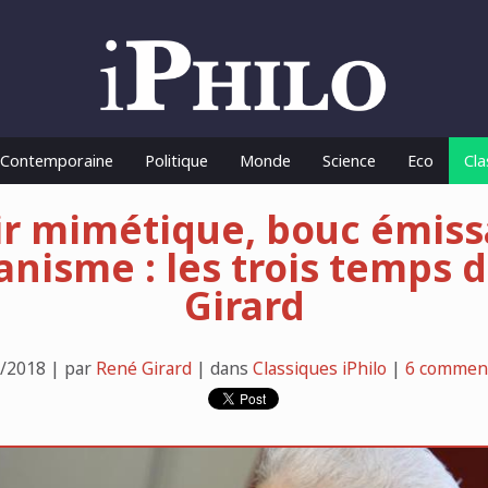
o Contemporaine
Politique
Monde
Science
Eco
Cla
ir mimétique, bouc émissa
ianisme : les trois temps 
Girard
/2018 | par
René Girard
| dans
Classiques iPhilo
|
6 comment