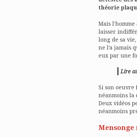
théorie plaqué
Mais l’homme a
laisser indiff
long de sa vie,
ne l’a jamais q
eux par une fo
Lire a
Si son oeuvre 
néanmoins la d
Deux vidéos pe
néanmoins pré
Mensonge r