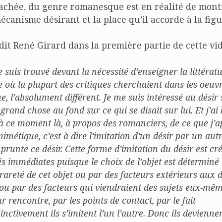
cachée, du genre romanesque est en réalité de montr
canisme désirant et la place qu’il accorde à la figu
 dit René Girard dans la première partie de cette vid
e suis trouvé devant la nécessité d’enseigner la littérat
 où la plupart des critiques cherchaient dans les oeuv
ue, l’absolument différent. Je me suis intéressé au désir
 grand chose au fond sur ce qui se disait sur lui. Et j’a
 à ce moment là, à propos des romanciers, de ce que j’ap
mimétique, c’est-à-dire l’imitation d’un désir par un autr
prunte ce désir. Cette forme d’imitation du désir est cr
tés immédiates puisque le choix de l’objet est déterminé
 rareté de cet objet ou par des facteurs extérieurs aux 
 ou par des facteurs qui viendraient des sujets eux-mê
ur rencontre, par les points de contact, par le fait
tinctivement ils s’imitent l’un l’autre. Donc ils devienne