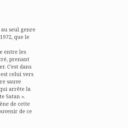
s au seul genre
 1972, que le
e entre les
acré, prenant
r. C’est dans
est celui vers
tre sauve
qui arrête la
te Satan ».
cène de cette
ouvenir de ce