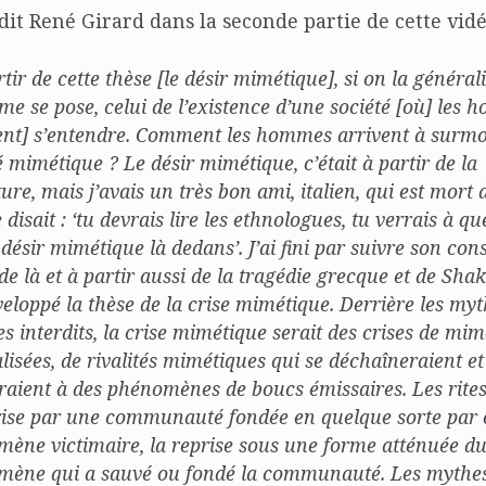
 dit René Girard dans la seconde partie de cette vidé
rtir de cette thèse [le désir mimétique], si on la général
me se pose, celui de l’existence d’une société [où] les
ent] s’entendre. Comment les hommes arrivent à surmo
té mimétique ? Le désir mimétique, c’était à partir de la
ture, mais j’avais un très bon ami, italien, qui est mort 
disait : ‘tu devrais lire les ethnologues, tu verrais à que
 désir mimétique là dedans’. J’ai fini par suivre son cons
 de là et à partir aussi de la tragédie grecque et de Sha
éveloppé la thèse de la crise mimétique. Derrière les myt
 les interdits, la crise mimétique serait des crises de mi
lisées, de rivalités mimétiques qui se déchaîneraient et
raient à des phénomènes de boucs émissaires. Les rites
rise par une communauté fondée en quelque sorte par 
ène victimaire, la reprise sous une forme atténuée d
ène qui a sauvé ou fondé la communauté. Les mythes