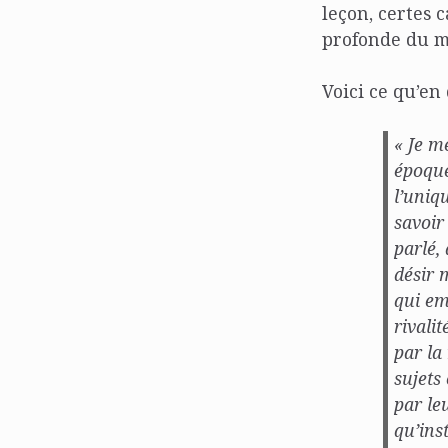
leçon, certes 
profonde du mé
Voici ce qu’en
« Je m
époque
l’uniq
savoir
parlé,
désir 
qui em
rivali
par la
sujets
par le
qu’ins