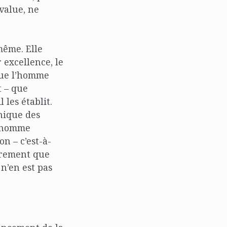
value, ne
même. Elle
 excellence, le
 que l’homme
t – que
les établit.
nique des
 l’homme
on – c’est-à-
utrement que
n’en est pas