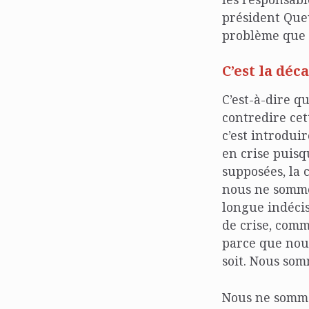
président Queu
problème que l
C’est la déc
C’est-à-dire qu
contredire cet
c’est introdui
en crise puisq
supposées, la 
nous ne somme
longue indécis
de crise, com
parce que nous
soit. Nous som
Nous ne somme