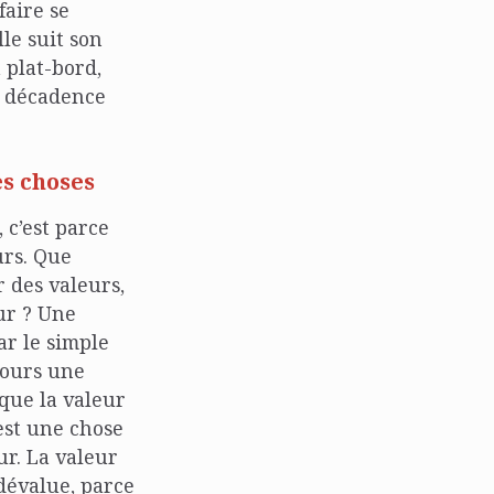
faire se
lle suit son
 plat-bord,
a décadence
es choses
 c’est parce
urs. Que
 des valeurs,
ur ? Une
par le simple
jours une
 que la valeur
 est une chose
ur. La valeur
dévalue, parce