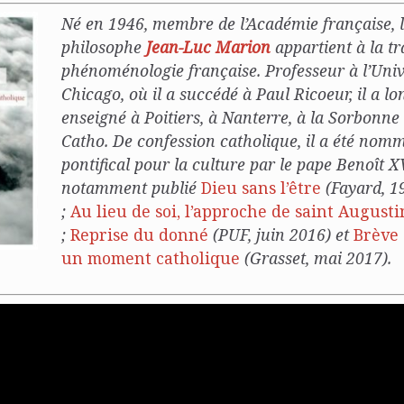
Né en 1946, membre de l’Académie française, 
philosophe
Jean-Luc Marion
appartient à la tr
phénoménologie française. Professeur à l’Univ
Chicago, où il a succédé à Paul Ricoeur, il a l
enseigné à Poitiers, à Nanterre, à la Sorbonne 
Catho. De confession catholique, il a été nom
pontifical pour la culture par le pape Benoît XV
notamment publié
Dieu sans l’être
(Fayard, 1
;
Au lieu de soi, l’approche de saint Augusti
;
Reprise du donné
(PUF, juin 2016) et
Brève 
un moment catholique
(Grasset, mai 2017).