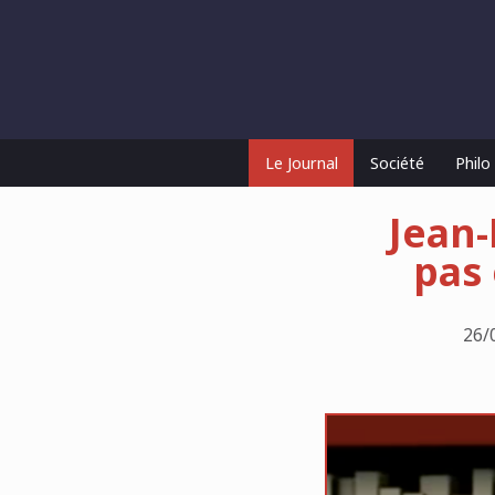
Le Journal
Société
Phil
Jean-
pas
26/