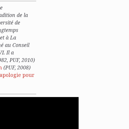
le
adition de la
ersité de
ongtemps
et à La
mé au Conseil
I. Il a
982, PUF, 2010)
n
(PUF, 2008)
apologie pour