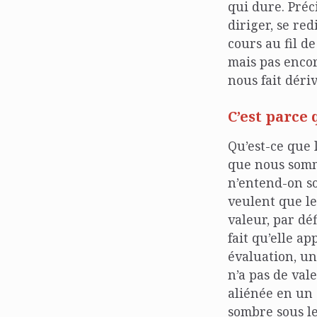
qui dure. Préc
diriger, se red
cours au fil d
mais pas enco
nous fait déri
C’est parce 
Qu’est-ce que 
que nous somm
n’entend-on so
veulent que le
valeur, par déf
fait qu’elle a
évaluation, un
n’a pas de val
aliénée en un 
sombre sous le