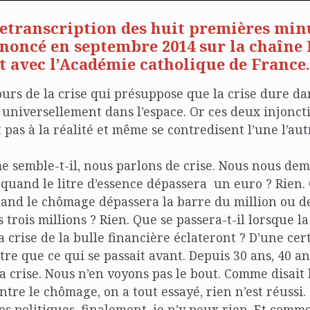
retranscription des huit premières minu
noncé en septembre 2014 sur la chaîne
t avec l’Académie catholique de France
.
cours de la crise qui présuppose que la crise dure da
d universellement dans l’espace. Or ces deux injonct
pas à la réalité et même se contredisent l’une l’aut
e semble-t-il, nous parlons de crise. Nous nous de
l quand le litre d’essence dépassera un euro ? Rien.
uand le chômage dépassera la barre du million ou d
 trois millions ? Rien. Que se passera-t-il lorsque la
a crise de la bulle financière éclateront ? D’une cer
utre que ce qui se passait avant. Depuis 30 ans, 40 an
 crise. Nous n’en voyons pas le bout. Comme disait 
ntre le chômage, on a tout essayé, rien n’est réussi
es politiques, finalement, je n’y peux rien. Et comme