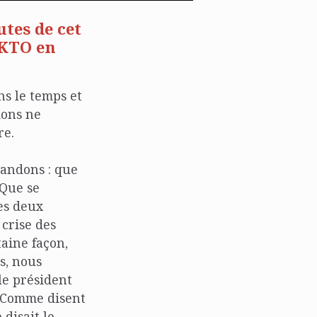
tes de cet
 KTO en
ns le temps et
ions ne
re.
mandons : que
 Que se
es deux
 crise des
taine façon,
s, nous
le président
. Comme disent
 disait le