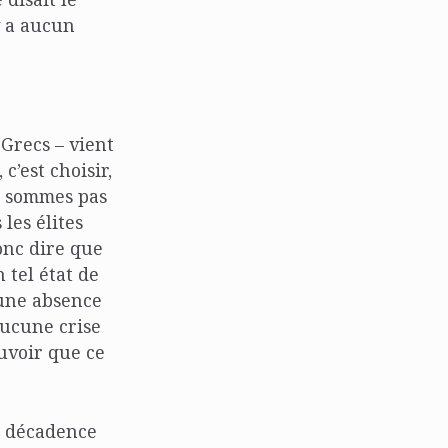
y a aucun
 Grecs – vient
, c’est choisir,
ne sommes pas
les élites
donc dire que
tel état de
’une absence
aucune crise
uvoir que ce
a décadence