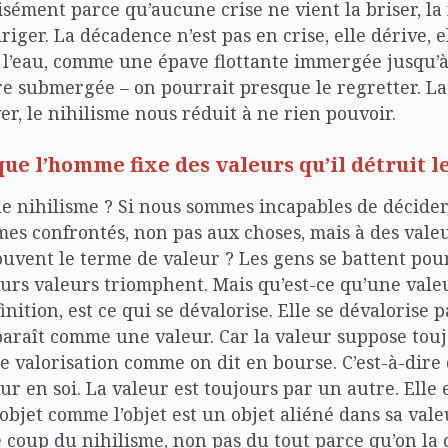
isément parce qu’aucune crise ne vient la briser, la 
iriger. La décadence n’est pas en crise, elle dérive, e
e l’eau, comme une épave flottante immergée jusqu’à
re submergée – on pourrait presque le regretter. L
ver, le nihilisme nous réduit à ne rien pouvoir.
que l’homme fixe des valeurs qu’il détruit l
le nihilisme ? Si nous sommes incapables de décider,
es confrontés, non pas aux choses, mais à des vale
uvent le terme de valeur ? Les gens se battent pour
urs valeurs triomphent. Mais qu’est-ce qu’une vale
inition, est ce qui se dévalorise. Elle se dévalorise 
pparaît comme une valeur. Car la valeur suppose tou
e valorisation comme on dit en bourse. C’est-à-dire
eur en soi. La valeur est toujours par un autre. Elle
objet comme l’objet est un objet aliéné dans sa vale
 coup du nihilisme, non pas du tout parce qu’on la 