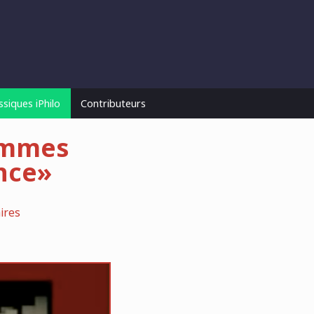
ssiques iPhilo
Contributeurs
sommes
nce»
ires