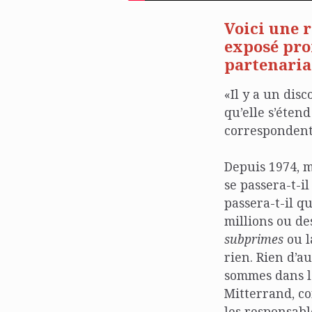
Voici une 
exposé pro
partenaria
«Il y a un dis
qu’elle s’éten
correspondent 
Depuis 1974, m
se passera-t-i
passera-t-il q
millions ou des
subprimes
ou l
rien. Rien d’a
sommes dans la
Mitterrand, co
les responsabl