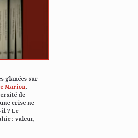
s glanées sur
uc Marion
,
ersité de
 une crise ne
il ? Le
ie : valeur,