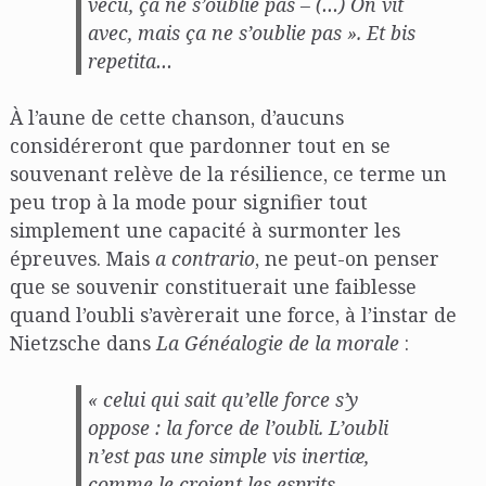
vécu, ça ne s’oublie pas – (…) On vit
avec, mais ça ne s’oublie pas ». Et
bis
repetita
…
À l’aune de cette chanson, d’aucuns
considéreront que pardonner tout en se
souvenant relève de la résilience, ce terme un
peu trop à la mode pour signifier tout
simplement une capacité à surmonter les
épreuves. Mais
a contrario
, ne peut-on penser
que se souvenir constituerait une faiblesse
quand l’oubli s’avèrerait une force, à l’instar de
Nietzsche dans
La Généalogie de la morale
:
« celui qui sait qu’elle force s’y
oppose : la force de l’oubli. L’oubli
n’est pas une simple
vis inertiæ
,
comme le croient les esprits