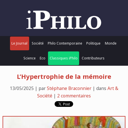
Le Journal
Société
Philo Contemporaine
Politique
Monde
Science
Eco
Classiques iPhilo
Contributeurs
L’Hypertrophie de la mémoire
13/05/2025 | par
Stéphane Braconnier
| dans
Art &
Société
|
2 commentaires