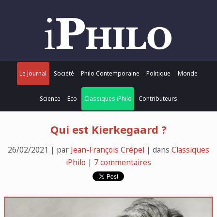
Le Journal
Société
Philo Contemporaine
Politique
Monde
Science
Eco
Classiques iPhilo
Contributeurs
Qui est Kierkegaard ?
26/02/2021 | par
Jean-François Crépel
| dans
Classiques
iPhilo
|
7 commentaires