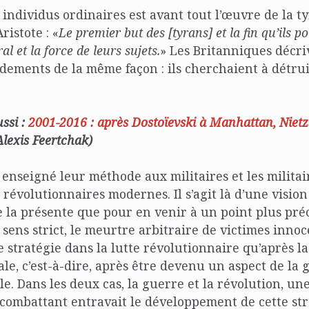
 individus ordinaires est avant tout l’œuvre de la t
ristote : «
Le premier but des [tyrans] et la fin qu’ils p
al et la force de leurs sujets.
» Les Britanniques décri
ements de la même façon : ils cherchaient à détrui
ussi :
2001-2016 : après Dostoïevski à Manhattan, Niet
lexis Feertchak)
 enseigné leur méthode aux militaires et les militair
révolutionnaires modernes. Il s’agit là d’une visio
ne la présente que pour en venir à un point plus préci
 sens strict, le meurtre arbitraire de victimes innoc
stratégie dans la lutte révolutionnaire qu’après l
e, c’est-à-dire, après être devenu un aspect de la 
e. Dans les deux cas, la guerre et la révolution, une
ombattant entravait le développement de cette stra