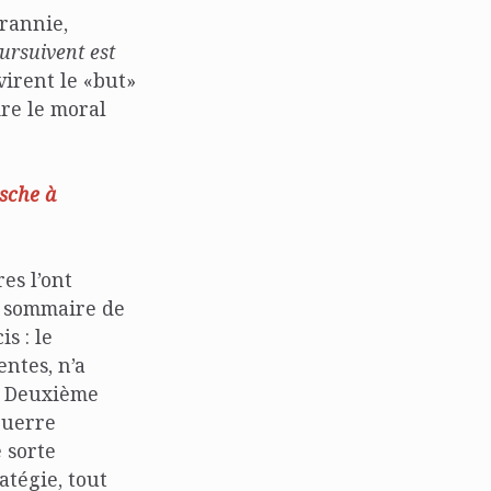
yrannie,
oursuivent est
virent le «but»
re le moral
zsche à
es l’ont
n sommaire de
s : le
entes, n’a
a Deuxième
guerre
 sorte
tégie, tout