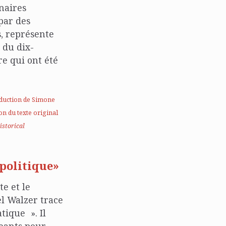
nnaires
 par des
, représente
 du dix-
re qui ont été
aduction de Simone
on du texte original
istorical
politique»
te et le
el Walzer trace
tique ». Il