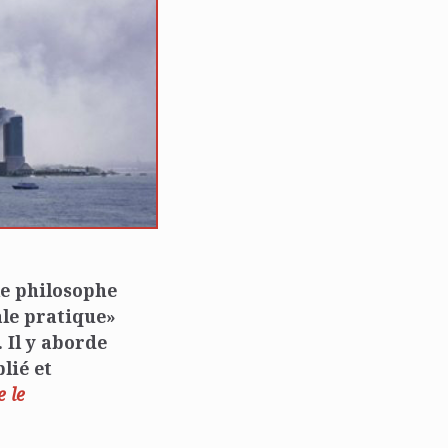
 le philosophe
ale pratique»
 Il y aborde
lié et
e le