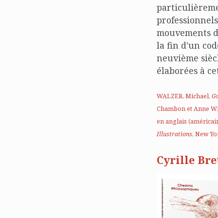
particulièreme
professionnels
mouvements d’
la fin d’un co
neuvième siècl
élaborées à ce
WALZER, Michael,
Gu
Chambon et Anne Wicke
en anglais (américain
Illustrations
, New Yor
n
Cyrille Bret