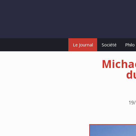
Le Journal
Société
Phil
Michae
d
19/