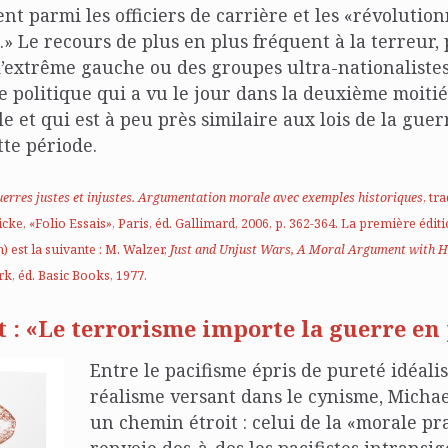
nt parmi les officiers de carrière et les «révolutio
.» Le recours de plus en plus fréquent à la terreur,
extrême gauche ou des groupes ultra-nationalistes
de politique qui a vu le jour dans la deuxième moitié
e et qui est à peu près similaire aux lois de la guer
tte période.
erres justes et injustes. Argumentation morale avec exemples historiques
, tr
, «Folio Essais», Paris, éd. Gallimard, 2006, p. 362-364. La première éditi
) est la suivante : M. Walzer,
Just and Unjust Wars, A Moral Argument with H
k, éd. Basic Books, 1977.
 : «
Le terrorisme importe la guerre en 
Entre le pacifisme épris de pureté idéalis
réalisme versant dans le cynisme, Micha
un chemin étroit : celui de la «morale pra