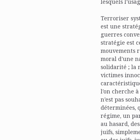
lesquels l’usa
Terroriser sy
est une straté
guerres conven
stratégie est 
mouvements rad
moral d’une na
solidarité ; l
victimes innoc
caractéristique
l’on cherche à 
n’est pas souh
déterminées, q
régime, un par
au hasard, des
juifs, simplem
ou des juifs, j