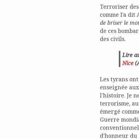
Terroriser des
comme l’a dit A
de briser le mor
de ces bombard
des civils.
Lire a
Nice
(A
Les tyrans ont
enseignée aux 
l’histoire. Je 
terrorisme, au
émergé comme 
Guerre mondial
conventionnell
d’honneur du c