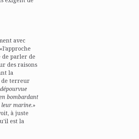
ement avec
 «l’approche
é de parler de
our des raisons
nt la
 de terreur
 dépourvue
e en bombardant
 leur marine.
»
oit, à juste
’il est la