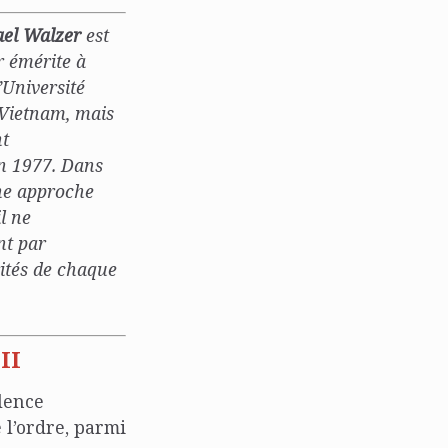
el Walzer
est
r émérite à
’Université
 Vietnam, mais
nt
n 1977. Dans
une approche
l ne
nt par
rités de chaque
II
olence
 l’ordre, parmi