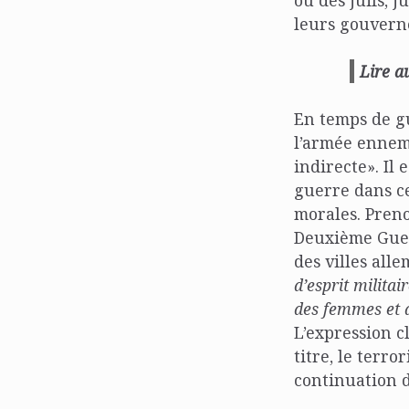
leurs gouvern
Lire a
En temps de gu
l’armée ennemi
indirecte». Il
guerre dans ce
morales. Preno
Deuxième Guer
des villes alle
d’esprit milit
des femmes et d
L’expression cl
titre, le terro
continuation d