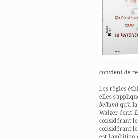
convient de re
Les règles éth
elles s’appliq
bellum
) qu’à l
Walzer écrit-i
considérant les
considérant le
est l’ambition