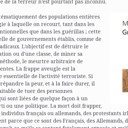
ge de la terreur n’est pourtant pas inconnu.
stématiquement des populations entières
gie à laquelle on recourt, tant dans les
tionnelles que dans les guérillas ; cette
celle de gouvernements établis, comme de
icaux. L’objectif est de détruire le
tion ou d’une classe, de miner sa
a méthode, le meurtre arbitraire de
entes. La frappe aveugle est la
 essentielle de l’activité terroriste. Si
répandre la peur, et à la faire durer, il
aitable de tuer des personnes
ui sont liées de quelque façon à un
ti ou une politique. La mort doit frapper,
 individus français ou allemands, des protestants ir
ent parce que ce sont des Français, des Allemands, 
usqu’à ce qu’ils se sentent fatalement exposés et qu’i