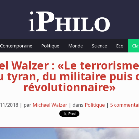
o Contemporaine
Politique
Monde
Science
Eco
Cla
l Walzer : «Le terrorism
u tyran, du militaire puis 
révolutionnaire»
11/2018 | par
Michael Walzer
| dans
Politique
|
5 commentai