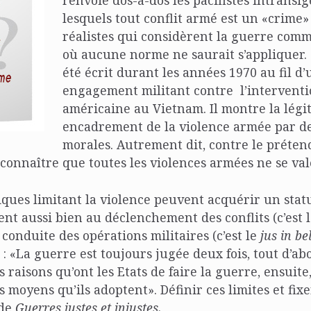
renvoie dos-à-dos les pacifistes intransi
lesquels tout conflit armé est un «crime» 
réalistes qui considèrent la guerre com
où aucune norme ne saurait s’appliquer.
été écrit durant les années 1970 au fil d’
engagement militant contre l’interventi
américaine au Vietnam. Il montre la légi
encadrement de la violence armée par d
morales. Autrement dit, contre le prétend
connaître que toutes les violences armées ne se val
iques limitant la violence peuvent acquérir un statu
uent aussi bien au déclenchement des conflits (c’est 
a conduite des opérations militaires (c’est le
jus in be
l : «La guerre est toujours jugée deux fois, tout d’ab
 raisons qu’ont les Etats de faire la guerre, ensuite
s moyens qu’ils adoptent». Définir ces limites et fixe
 de
Guerres justes et injustes.