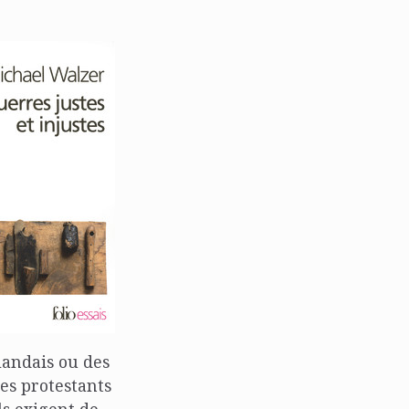
landais ou des
des protestants
ls exigent de