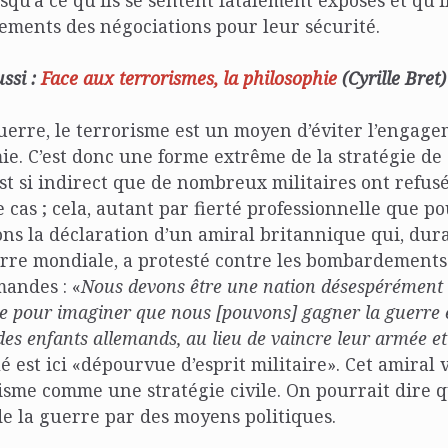
ements des négociations pour leur sécurité.
ussi :
Face aux terrorismes, la philosophie
(Cyrille Bret)
erre, le terrorisme est un moyen d’éviter l’engag
e. C’est donc une forme extrême de la stratégie de
 est si indirect que de nombreux militaires ont refus
 cas ; cela, autant par fierté professionnelle que p
ns la déclaration d’un amiral britannique qui, dura
re mondiale, a protesté contre les bombardements
mandes : «
Nous devons être une nation désespérément
aire pour imaginer que nous [pouvons] gagner la guerr
es enfants allemands, au lieu de vaincre leur armée et
é est ici «dépourvue d’esprit militaire». Cet amiral v
risme comme une stratégie civile. On pourrait dire qu
e la guerre par des moyens politiques.