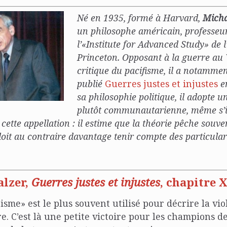
Né en 1935, formé à Harvard,
Micha
un philosophe américain, professeu
l’«Institute for Advanced Study» de l
Princeton. Opposant à la guerre au
critique du pacifisme, il a notamme
publié
Guerres justes et injustes
e
sa philosophie politique, il adopte 
plutôt communautarienne, même s’i
cette appellation : il estime que la théorie pêche souve
doit au contraire davantage tenir compte des particula
lzer,
Guerres justes et injustes
, chapitre X
isme» est le plus souvent utilisé pour décrire la vi
e. C’est là une petite victoire pour les champions de