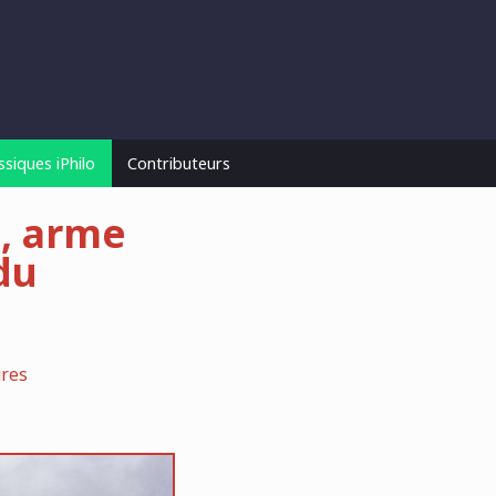
ssiques iPhilo
Contributeurs
e, arme
du
res