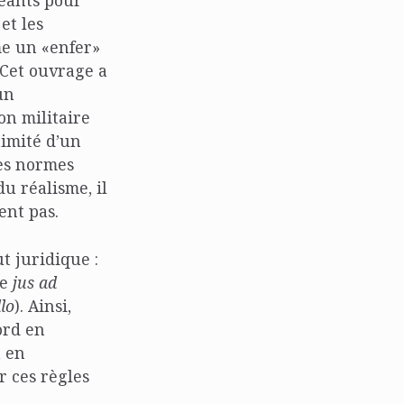
geants pour
et les
me un «enfer»
 Cet ouvrage a
un
on militaire
timité d’un
es normes
u réalisme, il
ent pas.
t juridique :
le
jus ad
llo
). Ainsi,
ord en
, en
r ces règles