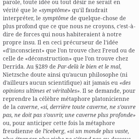
parole, toute idée ou tout désir ne serait en
vérité que le
«symptôme»
qu’il faudrait
interpréter, le
symptôme
de quelque-chose de
plus profond que ce que nous ne croyons, c’est-à-
dire de forces qui nous habiteraient à notre
propre insu. Il en ceci précurseur de l’idée
«d’inconscient» que l’on trouve chez Freud ou de
celle de «déconstruction» que l’on trouve chez
Derrida. Au §289 de
Par-delà le bien et le mal
,
Nietzsche doute ainsi qu’aucun philosophe (ni
d’ailleurs aucun scientifique) ait jamais eu
«des
opinions ultimes et véritables»
. Il se demande, pour
reprendre la célèbre métaphore platonicienne
de la
caverne
,
«si, derrière toute caverne, ne s’ouvre
pas, ne doit pas s’ouvrir, une caverne plus profonde»
ou, pour anticiper cette fois la métaphore
freudienne de
l’iceberg
,
«si un monde plus vaste,
plus étranger, plus riche ne s’étend pas au-dessous