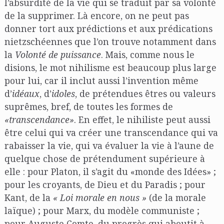
l’absurdité de la vie qui se traduit par sa volonté
de la supprimer. Là encore, on ne peut pas
donner tort aux prédictions et aux prédications
nietzschéennes que l’on trouve notamment dans
la
Volonté de puissance
. Mais, comme nous le
disions, le mot nihilisme est beaucoup plus large
pour lui, car il inclut aussi l’invention même
d’
idéaux
, d’
idoles
, de prétendues êtres ou valeurs
suprêmes, bref, de toutes les formes de
«transcendance»
. En effet, le nihiliste peut aussi
être celui qui va créer une transcendance qui va
rabaisser la vie, qui va évaluer la vie à l’aune de
quelque chose de prétendument supérieure à
elle : pour Platon, il s’agit du «monde des Idées» ;
pour les croyants, de Dieu et du Paradis ; pour
Kant, de la
« Loi morale en nous »
(de la morale
laïque) ; pour Marx, du modèle communiste ;
pour Auguste Comte, du progrès qui aboutit à