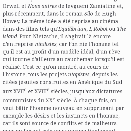
Orwell et
Nous autres
de Ievgueni Zamiatine et,
plus récemment, dans le roman
Silo
de Hugh
Howey. La même idée a été reprise au cinéma
dans des films tels qu’
Equilibrium
,
I, Robot
ou
The
island
. Pour Nietzsche, il s’agirait là encore
d’entreprise
nihilistes
, car l’on nie l’homme tel
qu’il est au profit d’un modèle idéal, d’un rêve
qui tourne d’ailleurs au cauchemar lorsqu’il est
réalisé. C’est ce qu’on montré, au cours de
l’histoire, tous les projets
utopistes
, depuis les
citées jésuites construites en Amérique du Sud
e
e
aux XVII
et XVIII
siècles, jusqu’aux dictatures
e
communistes du XX
siècle. À chaque fois, on
veut bâtir l’homme nouveau en supprimant par
exemple les désirs et les instincts en l’homme,
car ils sont source de conflits et de malheurs,
mais en faisant cela on supprime finalement