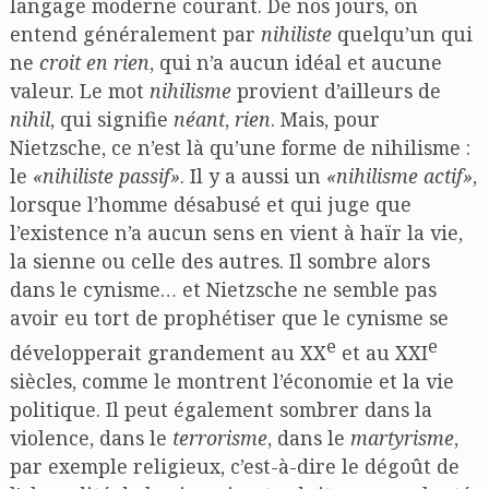
langage moderne courant. De nos jours, on
entend généralement par
nihiliste
quelqu’un qui
ne
croit en rien
, qui n’a aucun idéal et aucune
valeur. Le mot
nihilisme
provient d’ailleurs de
nihil
, qui signifie
néant
,
rien
. Mais, pour
Nietzsche, ce n’est là qu’une forme de nihilisme :
le
«nihiliste passif»
. Il y a aussi un
«nihilisme actif»
,
lorsque l’homme désabusé et qui juge que
l’existence n’a aucun sens en vient à haïr la vie,
la sienne ou celle des autres. Il sombre alors
dans le cynisme… et Nietzsche ne semble pas
avoir eu tort de prophétiser que le cynisme se
e
e
développerait grandement au XX
et au XXI
siècles, comme le montrent l’économie et la vie
politique. Il peut également sombrer dans la
violence, dans le
terrorisme
, dans le
martyrisme
,
par exemple religieux, c’est-à-dire le dégoût de