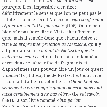
il est aussi et surtout
un style
et
un son
. C’est
pourquoi il est impossible d’en fixer
définitivement le sens et que l’on ne peut pas le
réfuter : comme l’écrit Nietzsche,
«qui songerait à
réfuter un son ?»
(
Le gai savoir
, §106). On ne peut
bien-sûr pas faire dire à Nietzsche n’importe
quoi, mais il semble donc que chacun doive se
faire
sa propre interprétation de Nietzsche
, qu’il y
ait pour ainsi dire
autant de Nietzsche que de
lecteurs de celui-ci
, et que l’on soit condamné à
errer dans ce labyrinthe de fragments et
d’aphorismes sans pouvoir dire un jour ce qu’est
vraiment
la philosophie de Nietzsche. Celui-ci le
reconnaît d’ailleurs volontiers :
«On ne tient pas
seulement à être compris quand on écrit, mais tout
aussi certainement à ne pas l’être.»
(
Le gai savoir
,
§381). Et son livre nommé
Ainsi parlait
Zarathoustra
est lui-même sous-titré
«un livre