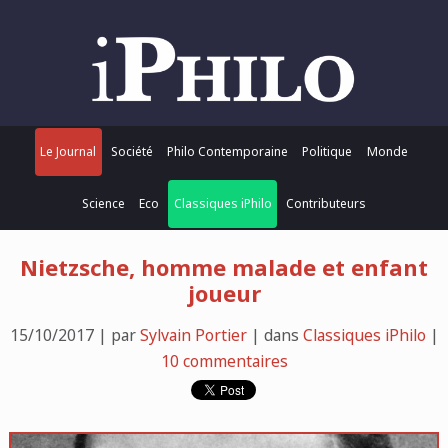
Le Journal
Société
Philo Contemporaine
Politique
Monde
Science
Eco
Classiques iPhilo
Contributeurs
Nietzsche, homme malade et enfant
joueur
15/10/2017 | par
Sylvain Portier
| dans
Classiques iPhilo
|
10 commentaires