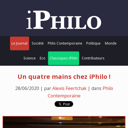
Le Journal
Société
Philo Contemporaine
Politique
Monde
Science
Eco
Classiques iPhilo
Contributeurs
Un quatre mains chez iPhilo !
28/06/2020 | par
Alexis Feertchak
| dans
Philo
Contemporaine