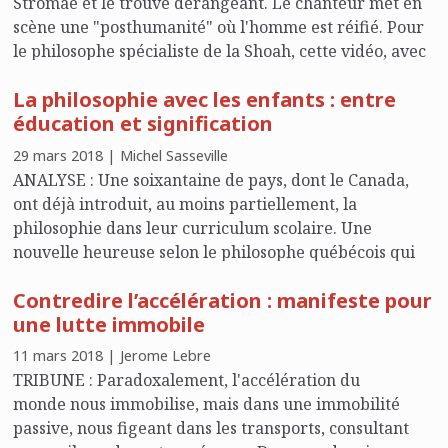
Stromae et le trouve dérangeant. Le chanteur met en
scène une "posthumanité" où l'homme est réifié. Pour
le philosophe spécialiste de la Shoah, cette vidéo, avec
ses cabines individuelles en métal et ses tuyaux
La philosophie avec les enfants : entre
apparents, n'est pas sans rappeler l'univers
éducation et signification
concentrationnaire nazi.
29 mars 2018 | Michel Sasseville
ANALYSE : Une soixantaine de pays, dont le Canada,
ont déjà introduit, au moins partiellement, la
philosophie dans leur curriculum scolaire. Une
nouvelle heureuse selon le philosophe québécois qui
explique dans iPhilo les raisons de l'utilité d'un tel
Contredire l’accélération : manifeste pour
enseignement.
une lutte immobile
11 mars 2018 | Jerome Lebre
TRIBUNE : Paradoxalement, l'accélération du
monde nous immobilise, mais dans une immobilité
passive, nous figeant dans les transports, consultant