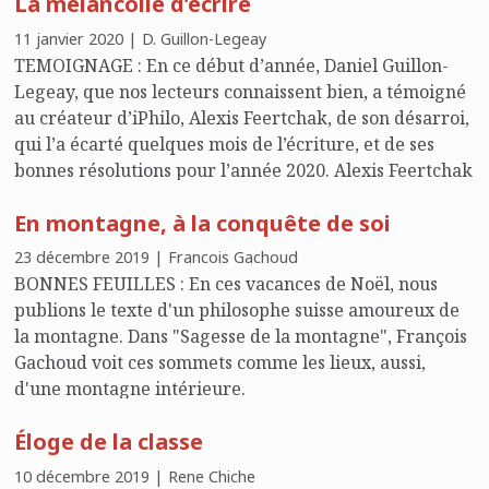
La mélancolie d’écrire
11 janvier 2020 | D. Guillon-Legeay
TEMOIGNAGE : En ce début d’année, Daniel Guillon-
Legeay, que nos lecteurs connaissent bien, a témoigné
au créateur d’iPhilo, Alexis Feertchak, de son désarroi,
qui l’a écarté quelques mois de l’écriture, et de ses
bonnes résolutions pour l’année 2020. Alexis Feertchak
: Le texte qui suit est en quelque sorte un « quatre
En montagne, à la conquête de soi
mains ». Au départ, rien […]
23 décembre 2019 | Francois Gachoud
BONNES FEUILLES : En ces vacances de Noël, nous
publions le texte d'un philosophe suisse amoureux de
la montagne. Dans "Sagesse de la montagne", François
Gachoud voit ces sommets comme les lieux, aussi,
d'une montagne intérieure.
Éloge de la classe
10 décembre 2019 | Rene Chiche