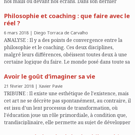
nos mails ou devant nos écrans. Dans son dernier
ouvrage, Jérôme Lèbre nous invite à redonner du sens
Philosophie et coaching : que faire avec le
à une immobilité nécessaire à la réflexion, dans la
réel ?
continuité de toutes ces immobilités historiques,
méditatives ou contestataires, et qui constitue
6 mars 2018 | Diego Torraca de Carvalho
aujourd'hui le meilleur moyen de « tenir et de lutter ».
ANALYSE : Il y a des points de convergence entre la
philosophie et le coaching. Ces deux disciplines,
malgré leurs différences, obéissent toutes deux à une
certaine logique du faire. Le monde posé dans toute sa
réalité devient le matériel sur lequel nous agissons à
Avoir le goût d’imaginer sa vie
travers nos concepts, nos relations ou nos corps.
21 février 2018 | Xavier Pavie
TRIBUNE : Il existe une esthétique de l'existence, mais
cet art ne se décrète pas spontanément, au contraire, il
est issu d’un lent processus de transformation, où
l'éducation joue un rôle primordiale, à condition que,
trandisciplinaire, elle permette au sujet de développer
sa créativité