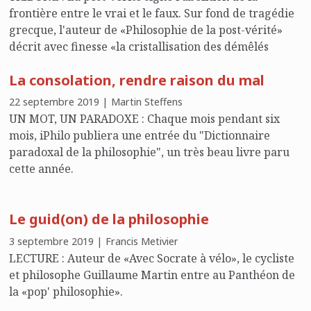
frontière entre le vrai et le faux. Sur fond de tragédie
grecque, l'auteur de «Philosophie de la post-vérité»
décrit avec finesse «la cristallisation des démêlés
chroniques entre l’exigence de vérité et la puissance
La consolation, rendre raison du mal
de son déni».
22 septembre 2019 | Martin Steffens
UN MOT, UN PARADOXE : Chaque mois pendant six
mois, iPhilo publiera une entrée du "Dictionnaire
paradoxal de la philosophie", un très beau livre paru
cette année.
Le guid(on) de la philosophie
3 septembre 2019 | Francis Metivier
LECTURE : Auteur de «Avec Socrate à vélo», le cycliste
et philosophe Guillaume Martin entre au Panthéon de
la «pop' philosophie».