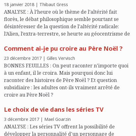
18 janvier 2018 | Thibaut Gress
ANALYSE : À l’heure où le thème de l’altérité fait
florès, le débat philosophique semble pourtant se
désintéresser de la question de l’altérité radicale:
l’Alien, l’extra-terrestre, se heurte au géocentrisme de
la pensée. L’occasion pour Thibaut Gress de revenir
Comment ai-je pu croire au Père Noël ?
sur les phénomènes inexpliqués -anciens OVNI,
aujourd’hui PAN- et leur charge de mystère qui invite
23 décembre 2017 | Gilles Vervisch
à s’interroger […]
BONNES FEUILLES : On peut raconter n’importe quoi
à un enfant, il le croira. Mais pourquoi donc lui
raconter des histoires de Père Noël ? Et question
subsidiaire : les adultes ont-ils vraiment arrêté de
croire au Père Noël ?
Le choix de vie dans les séries TV
3 décembre 2017 | Mael Goarzin
ANALYSE : Les séries TV offrent la possibilité de
développer la personnalité d'un personnage de