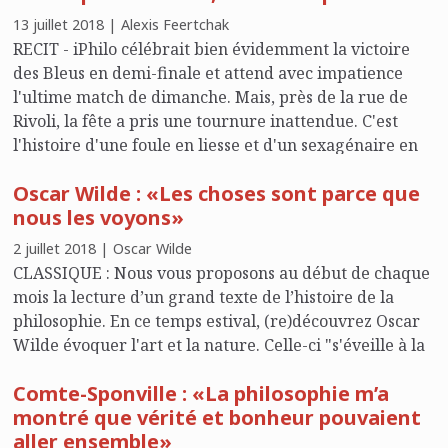
notre dur métier d’exister".
13 juillet 2018 | Alexis Feertchak
RECIT - iPhilo célébrait bien évidemment la victoire
des Bleus en demi-finale et attend avec impatience
l'ultime match de dimanche. Mais, près de la rue de
Rivoli, la fête a pris une tournure inattendue. C'est
l'histoire d'une foule en liesse et d'un sexagénaire en
colère au volant d'une Smart, que nous raconte le
Oscar Wilde : «Les choses sont parce que
créateur d'iPhilo dans une variation philosophique
nous les voyons»
inspirée par René Girard et Jean-Pierre Dupuy.
2 juillet 2018 | Oscar Wilde
CLASSIQUE : Nous vous proposons au début de chaque
mois la lecture d’un grand texte de l’histoire de la
philosophie. En ce temps estival, (re)découvrez Oscar
Wilde évoquer l'art et la nature. Celle-ci "s'éveille à la
vie" grâce au regard du peintre. Mais les modes
Comte-Sponville : «La philosophie m’a
passent...
montré que vérité et bonheur pouvaient
aller ensemble»