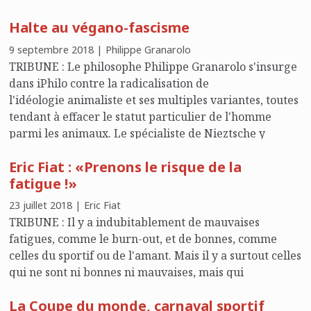
à l'homme et de sujet à la femme, rappelle Laetitia
Halte au végano-fascisme
Ramelet. Le père du Léviathan prévoit en revanche
que "le contrat social se passe entre pères de famille".
9 septembre 2018 | Philippe Granarolo
TRIBUNE : Le philosophe Philippe Granarolo s'insurge
dans iPhilo contre la radicalisation de
l'idéologie animaliste et ses multiples variantes, toutes
tendant à effacer le statut particulier de l'homme
parmi les animaux. Le spécialiste de Nieztsche y
décèle toutes les caractéristiques des idéologies qui
Eric Fiat : «Prenons le risque de la
ont fait tant de ravages au cours du XXe siècle.
fatigue !»
23 juillet 2018 | Eric Fiat
TRIBUNE : Il y a indubitablement de mauvaises
fatigues, comme le burn-out, et de bonnes, comme
celles du sportif ou de l'amant. Mais il y a surtout celles
qui ne sont ni bonnes ni mauvaises, mais qui
apparaissent tout simplement comme "l’émouvante
La Coupe du monde, carnaval sportif
attestation de l’effort que nous faisons pour accomplir