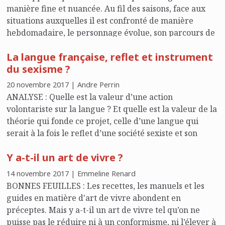
manière fine et nuancée. Au fil des saisons, face aux
situations auxquelles il est confronté de manière
hebdomadaire, le personnage évolue, son parcours de
vie se dessine et s'offre au regard indiscret du
La langue française, reflet et instrument
téléspectateur.
du sexisme ?
20 novembre 2017 | Andre Perrin
ANALYSE : Quelle est la valeur d’une action
volontariste sur la langue ? Et quelle est la valeur de la
théorie qui fonde ce projet, celle d’une langue qui
serait à la fois le reflet d’une société sexiste et son
auxiliaire ou son agent ?
Y a-t-il un art de vivre ?
14 novembre 2017 | Emmeline Renard
BONNES FEUILLES : Les recettes, les manuels et les
guides en matière d'art de vivre abondent en
préceptes. Mais y a-t-il un art de vivre tel qu’on ne
puisse pas le réduire ni à un conformisme, ni l’élever à