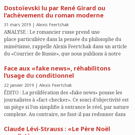
Dostoïevski lu par René Girard ou
l’achèvement du roman moderne
31 mars 2019 | Alexis Feertchak
ANALYSE : Le romancier russe prend une
place particulière dans la pensée du philosophe du
mimétisme, rappelle Alexis Feertchak dans un article
du «Courrier de Russie», que nous publions à notre
tour. «Moi, je suis seul et, eux, ils sont tous», écrit
Face aux «fake news», réhabilitons
Dostoïevski. «Chacun se croit seul en enfer, et c’est cela
l’usage du conditionnel
l’enfer», lui répond René Girard.
22 janvier 2019 | Alexis Feertchak
ÉDITO : La prolifération des «fake news» pousse les
journalistes à «fact-checker». Ce souci d’objectivité est
un piège si l’on simplifie à outrance le réel, par nature
complexe. Au contraire, ne faut-il pas redonner dans
les médias toute sa place à l’incertitude, garante d’un
Claude Lévi-Strauss : «Le Père Noël
meilleur pluralisme ?