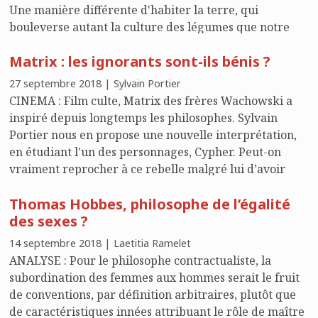
Une manière différente d'habiter la terre, qui
bouleverse autant la culture des légumes que notre
rapport à l'autre.
Matrix : les ignorants sont-ils bénis ?
27 septembre 2018 | Sylvain Portier
CINEMA : Film culte, Matrix des frères Wachowski a
inspiré depuis longtemps les philosophes. Sylvain
Portier nous en propose une nouvelle interprétation,
en étudiant l'un des personnages, Cypher. Peut-on
vraiment reprocher à ce rebelle malgré lui d’avoir
voulu profiter des plaisirs d’ici-bas, même s’ils sont
Thomas Hobbes, philosophe de l’égalité
illusoires ?
des sexes ?
14 septembre 2018 | Laetitia Ramelet
ANALYSE : Pour le philosophe contractualiste, la
subordination des femmes aux hommes serait le fruit
de conventions, par définition arbitraires, plutôt que
de caractéristiques innées attribuant le rôle de maître