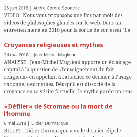
26 juin 2018 | Andre Comte-Sponville
VIDEO : Nous vous proposons une fois par mois des
vidéos de philosophes glanées sur le web. Dans un
entretien mené en 2010 pour la sortie de son essai "Le
goût de vivre", André Comte-Sponville se confiait avec
Croyances religieuses et mythes
tendresse sur la mort de sa mère, tout en ouvrant un
chemin vers le bonheur.
24 mai 2018 | Jean-Michel Muglioni
ANALYSE : Jean-Michel Muglioni apporte un éclairage
capital à la question de «l’enseignement du fait
religieux» en appelant à rattacher ce dernier à l’usage
rationnel des mythes. Dès qu’il est dissocié de la
croyance en sa vérité factuelle, le mythe garde un sens
et véhicule une forme de vérité méditative en la fixant
«Défiler» de Stromae ou la mort de
poétiquement
l’homme
6 mai 2018 | Didier Durmarque
BILLET : Didier Durmarque a vu le dernier clip de