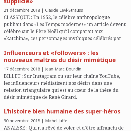
supplicié»
21 décembre 2018 | Claude Levi-Strauss
CLASSIQUE : En 1952, le célèbre anthropologue
publiait dans «Les Temps modernes» un article devenu
célèbre sur le Père Noël qu'il comparait aux
«katchina», ces personnages mythiques célébrés par
certains Indiens d'Amérique. A quelques jours de Noël,
Influenceurs et «followers» : les
iPhilo en publie un extrait pour permettre à nos
nouveaux maîtres du désir mimétique
lecteurs de philosopher avant de festoyer.
17 décembre 2018 | Jean-Marc Bourdin
BILLET : Sur Instagram ou sur leur chaîne YouTube,
les influenceurs médiatisent nos désirs dans une
relation triangulaire qui est au cœur de la thèse du
désir mimétique de René Girard.
L’histoire bien humaine des super-héros
30 novembre 2018 | Michel Juffe
ANALYSE : Qui n'a rêvé de voler et d'être affranchi de