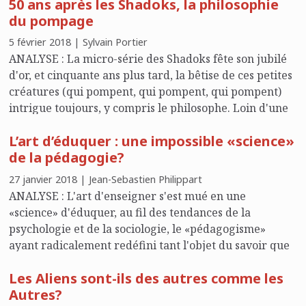
50 ans après les Shadoks, la philosophie
du pompage
5 février 2018 | Sylvain Portier
ANALYSE : La micro-série des Shadoks fête son jubilé
d'or, et cinquante ans plus tard, la bêtise de ces petites
créatures (qui pompent, qui pompent, qui pompent)
intrigue toujours, y compris le philosophe. Loin d'une
absurdité sans fin, Sylvain Portier y décèle les dérives
L’art d’éduquer : une impossible «science»
autodestructrices de nos sociétés modernes.
de la pédagogie?
27 janvier 2018 | Jean-Sebastien Philippart
ANALYSE : L'art d'enseigner s'est mué en une
«science» d'éduquer, au fil des tendances de la
psychologie et de la sociologie, le «pédagogisme»
ayant radicalement redéfini tant l'objet du savoir que
les figures du maître et de l'élève.
Les Aliens sont-ils des autres comme les
Autres?