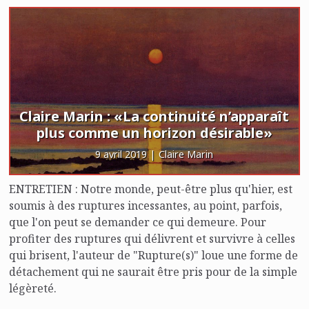
à atteindre.
Claire Marin : «La continuité n’apparaît
plus comme un horizon désirable»
9 avril 2019 | Claire Marin
ENTRETIEN : Notre monde, peut-être plus qu'hier, est
soumis à des ruptures incessantes, au point, parfois,
que l'on peut se demander ce qui demeure. Pour
profiter des ruptures qui délivrent et survivre à celles
qui brisent, l'auteur de "Rupture(s)" loue une forme de
détachement qui ne saurait être pris pour de la simple
légèreté.