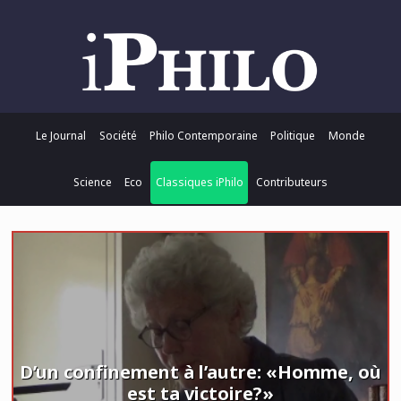
Le Journal
Société
Philo Contemporaine
Politique
Monde
Science
Eco
Classiques iPhilo
Contributeurs
D’un confinement à l’autre: «Homme, où
est ta victoire?»